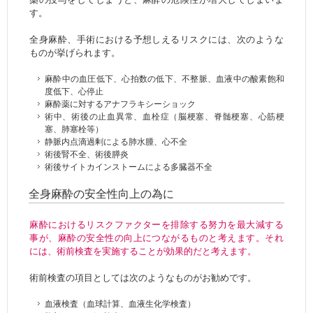
す。
全身麻酔、手術における予想しえるリスクには、次のような
ものが挙げられます。
麻酔中の血圧低下、心拍数の低下、不整脈、血液中の酸素飽和
度低下、心停止
麻酔薬に対するアナフラキシーショック
術中、術後の止血異常、血栓症（脳梗塞、脊髄梗塞、心筋梗
塞、肺塞栓等）
静脈内点滴過剰による肺水腫、心不全
術後腎不全、術後膵炎
術後サイトカインストームによる多臓器不全
全身麻酔の安全性向上の為に
麻酔におけるリスクファクターを排除する努力を最大減する
事が、麻酔の安全性の向上につながるものと考えます。それ
には、術前検査を実施することが効果的だと考えます。
術前検査の項目としては次のようなものがお勧めです。
血液検査（血球計算、血液生化学検査）