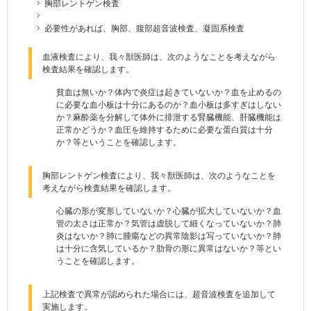
胸部レントゲン検査
必要性があれば、胸部、腹部超音波検査、凝固系検査
血液検査により、我々獣医師は、次のようなことを考えながら
検査結果を確認します。
貧血は無いか？体内で炎症は起きていないか？血を止めるの
に必要な血小板は十分にあるのか？血小板は多すぎはしない
か？麻酔薬を分解して体外に排泄する腎臓機能、肝臓機能は
正常かどうか？血圧を維持するために必要な蛋白質は十分
か？等ということを確認します。
胸部レントゲン検査により、我々獣医師は、次のようなことを
考えながら検査結果を確認します。
心臓の形が変形していないか？心臓が拡大していないか？血
管の太さは正常か？気管は虚脱して細くなっていないか？肺
炎はないか？肺に腫瘍などの異常陰影は写っていないか？肺
は十分に含気しているか？肋骨の形に異常はないか？等とい
うことを確認します。
上記検査で異常が認められた場合には、超音波検査を追加して
実施します。