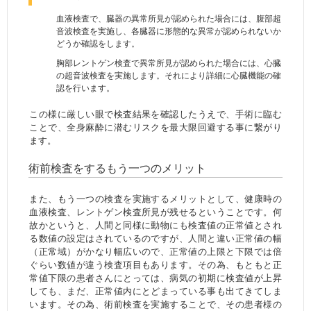
血液検査で、臓器の異常所見が認められた場合には、腹部超
音波検査を実施し、各臓器に形態的な異常が認められないか
どうか確認をします。
胸部レントゲン検査で異常所見が認められた場合には、心臓
の超音波検査を実施します。それにより詳細に心臓機能の確
認を行います。
この様に厳しい眼で検査結果を確認したうえで、手術に臨む
ことで、全身麻酔に潜むリスクを最大限回避する事に繋がり
ます。
術前検査をするもう一つのメリット
また、もう一つの検査を実施するメリットとして、健康時の
血液検査、レントゲン検査所見が残せるということです。何
故かというと、人間と同様に動物にも検査値の正常値とされ
る数値の設定はされているのですが、人間と違い正常値の幅
（正常域）がかなり幅広いので、正常値の上限と下限では倍
ぐらい数値が違う検査項目もあります。その為、もともと正
常値下限の患者さんにとっては、病気の初期に検査値が上昇
しても、まだ、正常値内にとどまっている事も出てきてしま
います。その為、術前検査を実施することで、その患者様の