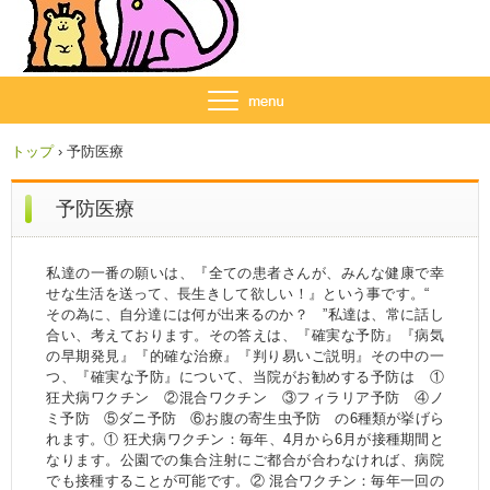
トップ
›
予防医療
予防医療
私達の一番の願いは、『全ての患者さんが、みんな健康で幸
せな生活を送って、長生きして欲しい！』という事です。“
その為に、自分達には何が出来るのか？ ”私達は、常に話し
合い、考えております。その答えは、『確実な予防』『病気
の早期発見』『的確な治療』『判り易いご説明』その中の一
つ、『確実な予防』について、当院がお勧めする予防は ①
狂犬病ワクチン ②混合ワクチン ③フィラリア予防 ④ノ
ミ予防 ⑤ダニ予防 ⑥お腹の寄生虫予防 の6種類が挙げら
れます。① 狂犬病ワクチン：毎年、4月から6月が接種期間と
なります。公園での集合注射にご都合が合わなければ、病院
でも接種することが可能です。② 混合ワクチン：毎年一回の