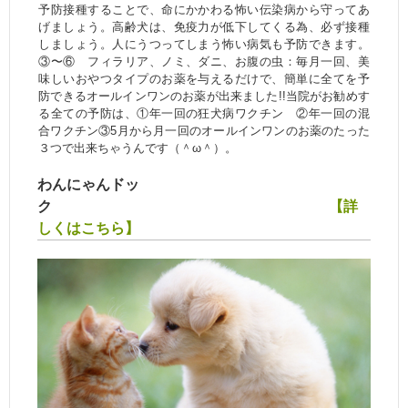
予防接種することで、命にかかわる怖い伝染病から守ってあ
げましょう。高齢犬は、免疫力が低下してくる為、必ず接種
しましょう。人にうつってしまう怖い病気も予防できます。
③〜⑥ フィラリア、ノミ、ダニ、お腹の虫：毎月一回、美
味しいおやつタイプのお薬を与えるだけで、簡単に全てを予
防できるオールインワンのお薬が出来ました!!当院がお勧めす
る全ての予防は、①年一回の狂犬病ワクチン ②年一回の混
合ワクチン③5月から月一回のオールインワンのお薬のたった
３つで出来ちゃうんです（＾ω＾）。
わんにゃんドッ
ク
【詳
しくはこちら】