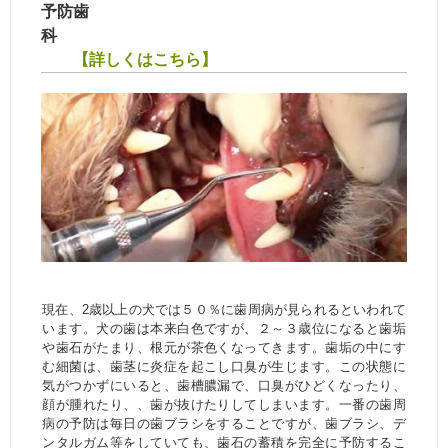
予防歯
科
【詳しくはこちら】
現在、2歳以上の犬では５０％に歯周病が見られるといわれて
います。犬の歯は本来白色ですが、２～３歳位になると歯垢
や歯石がたまり、根元が茶色くなってきます。歯垢の中にす
む細菌は、歯茎に炎症を起こし口臭が生じます。この状態に
気がつかずにいると、歯槽膿漏で、口臭がひどくなったり、
顔が腫れたり、、歯が抜けたりしてしまいます。一番の歯周
病の予防は毎日の歯ブラシをすることですが、歯ブラシ、デ
ンタルガム等をしていても、歯石の蓄積を完全に予防するこ