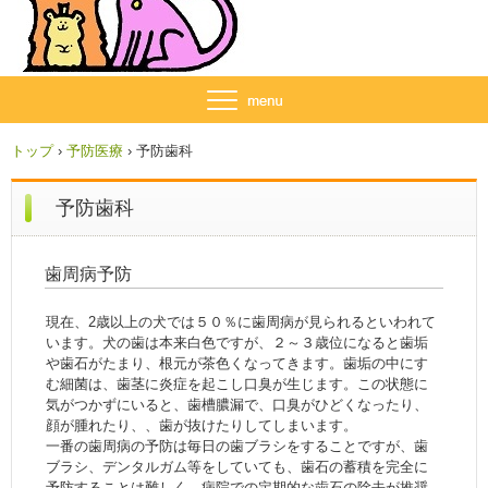
トップ
›
予防医療
›
予防歯科
予防歯科
歯周病予防
現在、2歳以上の犬では５０％に歯周病が見られるといわれて
います。犬の歯は本来白色ですが、２～３歳位になると歯垢
や歯石がたまり、根元が茶色くなってきます。歯垢の中にす
む細菌は、歯茎に炎症を起こし口臭が生じます。この状態に
気がつかずにいると、歯槽膿漏で、口臭がひどくなったり、
顔が腫れたり、、歯が抜けたりしてしまいます。
一番の歯周病の予防は毎日の歯ブラシをすることですが、歯
ブラシ、デンタルガム等をしていても、歯石の蓄積を完全に
予防することは難しく、病院での定期的な歯石の除去が推奨