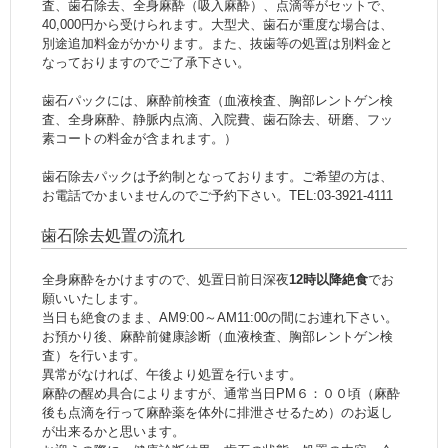
査、歯石除去、全身麻酔（吸入麻酔）、点滴等がセットで、
40,000円から受けられます。大型犬、歯石が重度な場合は、
別途追加料金がかかります。また、抜歯等の処置は別料金と
なっておりますのでご了承下さい。
歯石パックには、麻酔前検査（血液検査、胸部レントゲン検
査、全身麻酔、静脈内点滴、入院費、歯石除去、研磨、フッ
素コートの料金が含まれます。）
歯石除去パックは予約制となっております。ご希望の方は、
お電話でかまいませんのでご予約下さい。TEL:03-3921-4111
歯石除去処置の流れ
全身麻酔をかけますので、処置日前日深夜
12時以降絶食
でお
願いいたします。
当日も絶食のまま、AM9:00～AM11:00の間にお連れ下さい。
お預かり後、麻酔前健康診断（血液検査、胸部レントゲン検
査）を行います。
異常がなければ、午後より処置を行います。
麻酔の醒め具合によりますが、通常当日PM６：００頃（麻酔
後も点滴を行って麻酔薬を体外に排泄させるため）のお返し
が出来るかと思います。