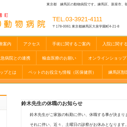
東京都 練馬区の動物病院です。練馬区、新座市、
TEL.03-3921-4111
〒178-0061 東京都練馬区大泉学園町4-21-8
療案内
アクセス
手術に関するご案内
入院に関す
救急病院との連携
輸血医療のお願い
オンラインショップ 
ップとは
ペットのお役立ち情報（区保健所）
練馬区獣
鈴木先生の休職のお知らせ
鈴木先生がご家族の転勤に伴い、休職する事が決まり
それに伴い、近々、土曜日の診察がお休みとなります