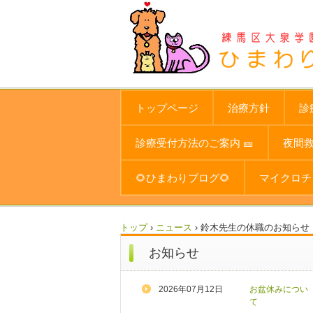
トップページ
治療方針
診
診療受付方法のご案内 🎫
夜間
🌻ひまわりブログ🌻
マイクロチ
トップ
›
ニュース
›
鈴木先生の休職のお知らせ
お知らせ
2026年07月12日
お盆休みについ
て