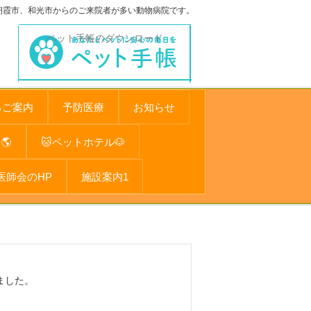
朝霞市、和光市からのご来院者が多い動物病院です。
ペット手帳のダウンロード
るご案内
予防医療
お知らせ
🌎
🐱ペットホテル🐶
医師会のHP
施設案内1
ました。
。