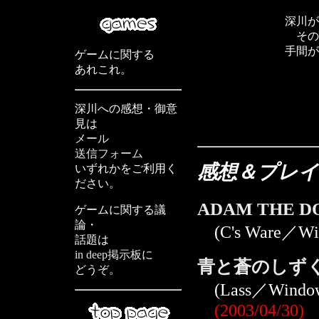
深川が
その
手間が
ゲームに関する
あれこれ。
深川への感想・御意
見は
メール
送信フォーム
感想＆プレイ
いずれかをご利用く
ださい。
ADAM THE D
ゲームに関する議
論・
(C's Ware／W
話題は
in deep掲示板
に
青と蒼のしずく ～a
どうぞ。
(Lass／Wind
(2003/04/30)