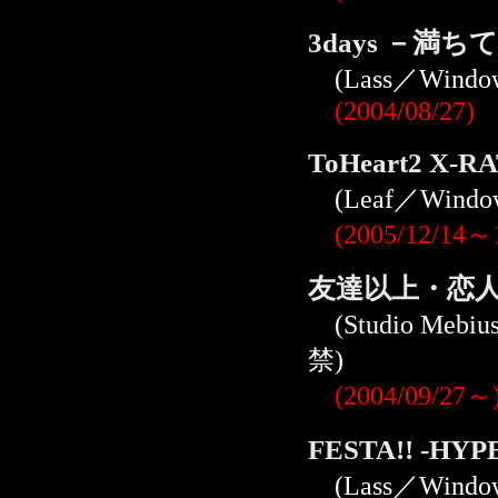
3days －満
(Lass／Wind
(2004/08/27)
ToHeart2 X
(Leaf／Wind
(2005/12/1
友達以上・恋人
(Studio Meb
禁)
(2004/09/27～
FESTA!! -HY
(Lass／Windo