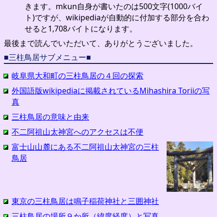
きます。mkun自身が書いたのは500文字(1000バイ
ト)ですが、wikipediaが自動的に付加する部分を合わ
せると1,708バイトになります。
最後まで読んでいただいて、ありがとうございました。
■三柱鳥居サブメニュー■
岐阜県大和町の三柱鳥居の４回の探索
外国語版wikipediaに掲載されているMihashira Toriiの写
真
三柱鳥居の意味と由来
不二阿祖山太神宮へのアクセスは不便
富士山山麓にある不二阿祖山太神宮の三柱
鳥居
東京の三柱鳥居は鳴子稲荷神社と三囲神社
三柱鳥居の場所９か所（緯度経度）と写真