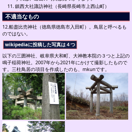
鎮西大社諏訪神社（長崎県長崎市上西山町）
不適当なもの
12.船盡比売神社（徳島県徳島市入田町）。鳥居と呼べるも
のではない。
wikipediaに投稿した写真は４つ
以下の三囲神社、岐阜県大和町、大神教本院の３つと上記の
鳴子稲荷神社。2007年から2021年にかけて撮影したもので
す。三柱鳥居の項目を作成したのも、mkunです。