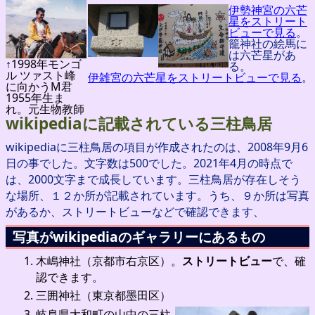
伊勢神宮の六芒
星をストリート
ビューで見る
。
籠神社の絵馬に
は六芒星があ
↑1998年モンゴ
る。
ル ツァスト峰
伊雑宮の六芒星をストリートビューで見る
。
に向かうM君
1955年生ま
れ。元生物教師
wikipediaに記載されている三柱鳥居
wikipediaに三柱鳥居の項目が作成されたのは、2008年9月6
日の事でした。文字数は500でした。2021年4月の時点で
は、2000文字まで成長しています。三柱鳥居が存在しそう
な場所、１２か所が記載されています。うち、９か所は写真
があるか、ストリートビューなどで確認できます、
写真がwikipediaのギャラリーにあるもの
木嶋神社（京都市右京区）。
ストリートビュー
で、確
認できます。
三囲神社（東京都墨田区）
岐阜県大和町の山中の三柱