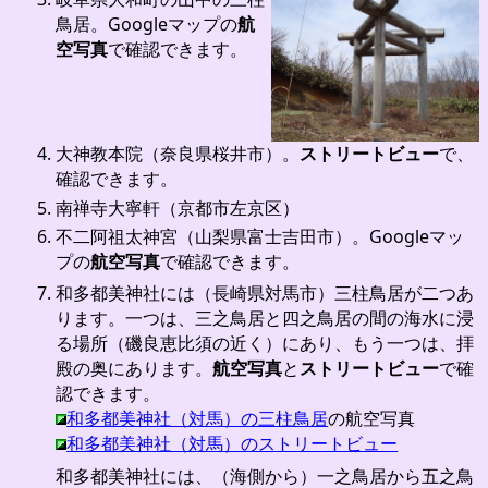
鳥居。Googleマップの
航
空写真
で確認できます。
大神教本院（奈良県桜井市）。
ストリートビュー
で、
確認できます。
南禅寺大寧軒（京都市左京区）
不二阿祖太神宮（山梨県富士吉田市）。Googleマッ
プの
航空写真
で確認できます。
和多都美神社には（長崎県対馬市）三柱鳥居が二つあ
ります。一つは、三之鳥居と四之鳥居の間の海水に浸
る場所（磯良恵比須の近く）にあり、もう一つは、拝
殿の奥にあります。
航空写真
と
ストリートビュー
で確
認できます。
和多都美神社（対馬）の三柱鳥居
の航空写真
和多都美神社（対馬）のストリートビュー
和多都美神社には、（海側から）一之鳥居から五之鳥