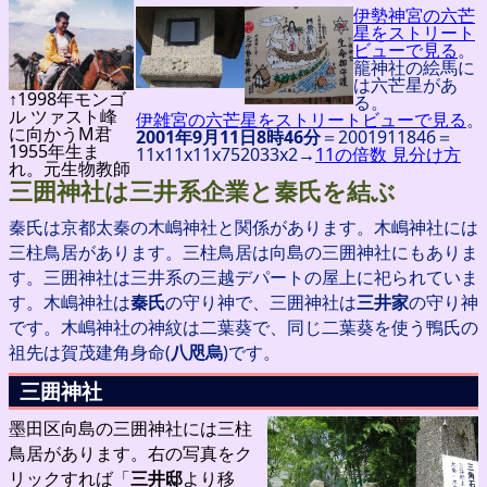
伊勢神宮の六芒
星をストリート
ビューで見る
。
籠神社の絵馬に
は六芒星があ
↑1998年モンゴ
る。
ル ツァスト峰
伊雑宮の六芒星をストリートビューで見る
。
に向かうM君
2001年9月11日8時46分
＝2001911846＝
1955年生ま
11x11x11x752033x2→
11の倍数 見分け方
れ。元生物教師
三囲神社は三井系企業と秦氏を結ぶ
秦氏は京都太秦の木嶋神社と関係があります。木嶋神社には
三柱鳥居があります。三柱鳥居は向島の三囲神社にもありま
す。三囲神社は三井系の三越デパートの屋上に祀られていま
す。木嶋神社は
秦氏
の守り神で、三囲神社は
三井家
の守り神
です。木嶋神社の神紋は二葉葵で、同じ二葉葵を使う鴨氏の
祖先は賀茂建角身命(
八咫烏
)です。
三囲神社
墨田区向島の三囲神社には三柱
鳥居があります。右の写真をク
リックすれば「
三井邸
より移