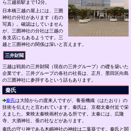
ら三越前駅まで12分。
日本橋三越の屋上には、三囲
神社の分社があります（右の
写真）。確認はしていません
が、三囲神社の分社は三越の
各支店にもあるようです。三
越と三囲神社の関係は深いと言えます。
三井財閥
三越は戦前の三井財閥（現在の三井グループ）の礎を築いた
企業です。三井グループの各社の社長は、正月、墨田区向島
の三囲神社に参拝するという話もあります。
秦氏
秦氏
は大陸からの渡来人ですが、養蚕機織（はたおり）の
技術を伝えたと言われています。秦氏は、京都太秦付近で栄
えました。東映太秦映画村がある所です。太秦には、広隆
寺、大酒神社、蚕の社などがあります。
秦氏の守り神である木嶋神社の神紋は二葉葵です。秦氏と関