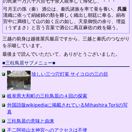
の民衆一万八千六百七十余人統率して帰化し、・・・
弓月王の孫（秦） 酒公は、秦氏諸族を率て蚕を養い、
呉服
漢織に依って絹綾錦の類を夥しく織出し朝廷に奉る。絹布
宮中に満積して山の如く丘の如し、天皇御悦の余り、埋益
（うずまさ）と言う言葉で酒公に禹豆麻佐の姓を賜う。
三越の前身は越後屋呉服店ですから、三越と秦氏のつながり
を示唆しています。
最後まで読んでいただいて、ありがとうございました。
■三柱鳥居サブメニュー■
珍しい三つ穴灯篭 サイコロの三の目
岐阜県大和町の三柱鳥居の４回の探索
外国語版wikipediaに掲載されているMihashira Toriiの写
真
三柱鳥居の意味と由来
不二阿祖山太神宮へのアクセスは不便