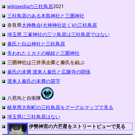
wikipediaの三柱鳥居
2021
三柱鳥居のある木島神社と三囲神社
奈良県
大神教会(大神神社近く)の三柱鳥居
埼玉県 三峯神社の三ツ鳥居は三柱鳥居ではない
秦氏と白山神社と三柱鳥居
失われたミカドの秘紋と三囲神社
三囲神社は三井系企業と秦氏を結ぶ
秦氏の末裔 渡来人秦氏と広隆寺の関係
渡来人秦氏の末裔の苗字
八咫烏と自衛隊
岐阜県大和町の三柱鳥居をグーグルマップで見る
埼玉県に三柱鳥居はない
伊勢神宮の六芒星をストリートビューで見る