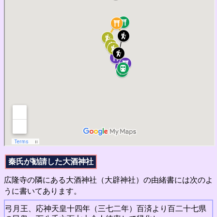
秦氏が勧請した大酒神社
広隆寺の隣にある大酒神社（大辟神社）の由緒書には次のよ
うに書いてあります。
弓月王、応神天皇十四年（三七二年）百済より百二十七県