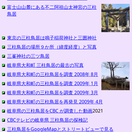
富士山山麓にある不二阿祖山太神宮の三柱
鳥居
東京の三柱鳥居は鳴子稲荷神社と三囲神社
三柱鳥居の場所９か所（緯度経度）と写真
三峯神社の三ツ鳥居
岐阜県大和町 三柱鳥居の最古の写真
岐阜県大和町の三柱鳥居を調査 2008年 8月
岐阜県大和町の三柱鳥居を調査 2009年 1月
岐阜県大和町の三柱鳥居を調査 2009年 3月
岐阜県大和町の三柱鳥居を再発見 2009年 4月
岐阜県の三柱鳥居をCBC が調査した動画
2021
CBCテレビの岐阜県 三柱鳥居の探検記
三柱鳥居をGoogleMapとストリートビューで見る