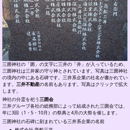
三囲神社の「囲」の文字に三井の「井」が入っているため、
三囲神社は三井家の守り神とされています。写真は三囲神社
の境内の中にある石碑です。三井系企業の社名が書かれてい
ます。
三井不動産
の名前もあります。写真はクリックで拡大
します。
神社の分霊を祀う
三囲会
三井グループ各社の総務部によって結成された三囲会では、
年に3回（1・5・10月）の祭典と4月の大祭を催します。
三囲神社の石碑に刻まれている三井系企業の名前
株式会社 商船三井