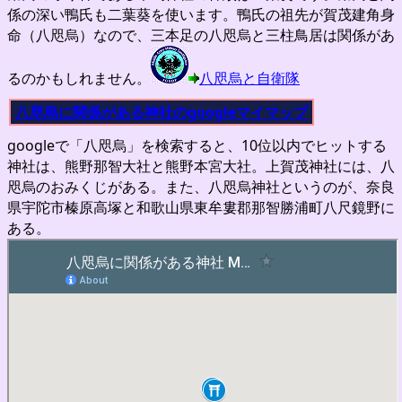
係の深い鴨氏も二葉葵を使います。鴨氏の祖先が賀茂建角身
命（八咫烏）なので、三本足の八咫烏と三柱鳥居は関係があ
るのかもしれません。
八咫烏と自衛隊
八咫烏に関係がある神社のgoogleマイマップ
googleで「八咫烏」を検索すると、10位以内でヒットする
神社は、熊野那智大社と熊野本宮大社。上賀茂神社には、八
咫烏のおみくじがある。また、八咫烏神社というのが、奈良
県宇陀市榛原高塚と和歌山県東牟婁郡那智勝浦町八尺鏡野に
ある。