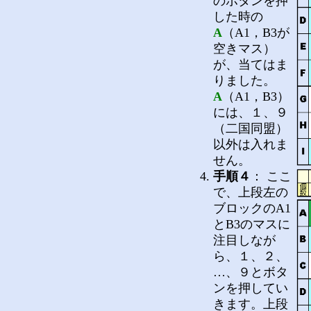
のボタンを押
した時の
A
（A1，B3が
空きマス）
が、当てはま
りました。
A
（A1，B3）
には、１、９
（二国同盟）
以外は入れま
せん。
手順４
： ここ
で、上段左の
ブロックのA1
とB3のマスに
注目しなが
ら、１、２、
…、９とボタ
ンを押してい
きます。上段