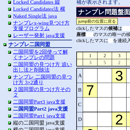
Locked Candidates 縦
補が表示されます。
Locked Candidates法 横
ナンプレ問題盤
Naked Single法 java
ナンプレx-wing見つけ方
支援プログラム
clickしたマスの
候補
は
座標
のマスの唯一の候補はN
レーザー発射 java支援
clickしたマスに
を連続
ナンプレ二国同盟
二国同盟を2回使って解
くナンプレの問題
二国同盟の見つけ方 追い
出し法と削除法
A
ナンプレ 二国同盟の見つ
け方 3×2通り
２国同盟の見つけ方その
B
２
二国同盟Part3 java支援
C
二国同盟Part2 java支援
二国同盟Part1 java支援
D
縦の二国同盟 java支援
横の二国同盟 java支援