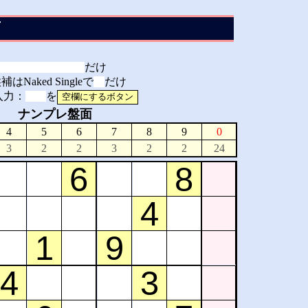
面
だけ
aked Singleで
だけ
入力：
を
ナンプレ盤面