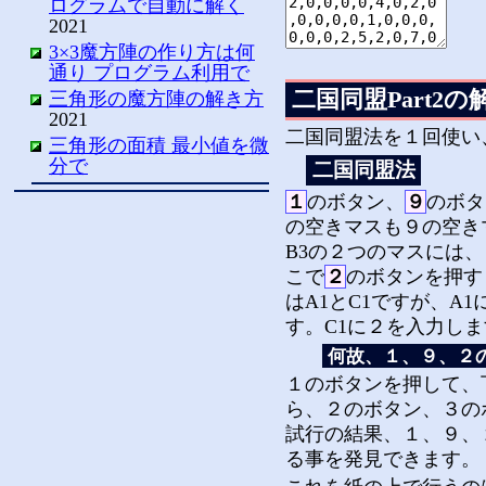
ログラムで自動に解く
2021
3×3魔方陣の作り方は何
通り プログラム利用で
二国同盟Part2の
三角形の魔方陣の解き方
2021
二国同盟法を１回使い
三角形の面積 最小値を微
分で
二国同盟法
１
のボタン、
９
のボタ
の空きマスも９の空きマ
B3の２つのマスには
こで
２
のボタンを押す
はA1とC1ですが、A
す。C1に２を入力し
何故、１、９、２
１のボタンを押して、
ら、２のボタン、３の
試行の結果、１、９、
る事を発見できます。