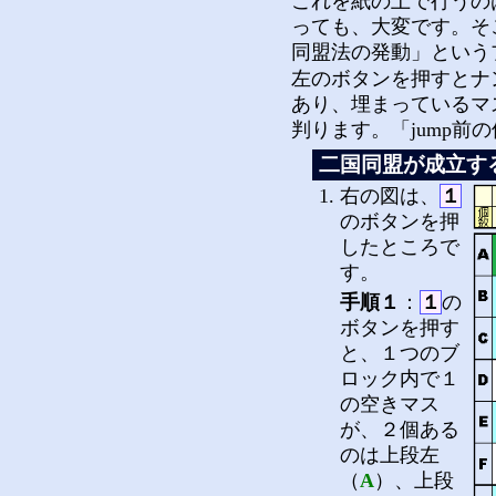
これを紙の上で行うの
っても、大変です。そ
同盟法の発動」という
左のボタンを押すとナン
あり、埋まっているマ
判ります。「jump
二国同盟が成立す
右の図は、
１
のボタンを押
したところで
す。
手順１
：
１
の
ボタンを押す
と、１つのブ
ロック内で１
の空きマス
が、２個ある
のは上段左
（
A
）、上段