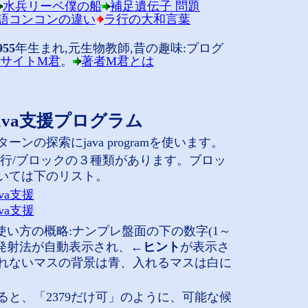
水兵リーベ僕の船
補足遺伝子 問題
畳語コンコンの違い
ラ行の大和言葉
955
年生まれ,元生物教師,昔の趣味:プログ
サイトM君
。
著者M君とは
 java支援プログラム
ンの探索にjava programを使います。
横行/ブロックの３種類があります。ブロッ
いては下のリスト。
va支援
va支援
使い方の概略:ナンプレ盤面の下の数字(1～
ー発射法が自動表示され、
←ヒント
が表示さ
れないマスの背景は青、入れるマスは白に
ると、「2379だけ可」のように、可能な候