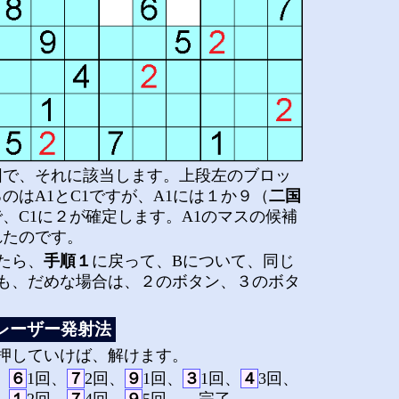
図で、それに該当します。上段左のブロッ
のはA1とC1ですが、A1には１か９（
二国
、C1に２が確定します。A1のマスの候補
れたのです。
たら、
手順１
に戻って、Bについて、同じ
も、だめな場合は、２のボタン、３のボタ
レーザー発射法
押していけば、解けます。
、
６
1回、
７
2回、
９
1回、
３
1回、
４
3回、