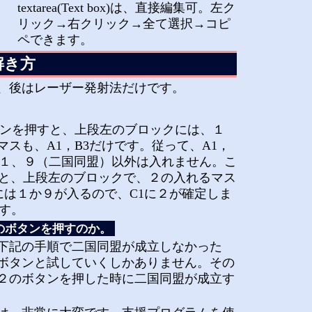
textarea(Text box)は、直接編集可。左ク
リック→右クリック→全て選択→コピ
ペできます。
解き方
、後はレーザー発射法だけです。
ンを押すと、上段左のブロックには、１
スも、A1，B3だけです。従って、A1，
、１、９（二国同盟）以外は入れません。こ
と、上段左のブロックで、２の入れるマス
1には１か９が入るので、C1に２が確定しま
ます。
のボタンを押すのか。
下記の手順で二国同盟が成立しなかった
ボタンと試していくしかありません。その
２のボタンを押した時に二国同盟が成立す