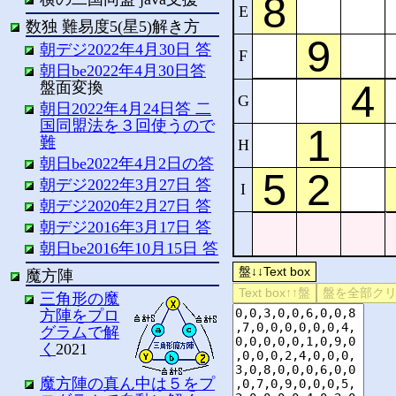
E
数独 難易度5(星5)解き方
朝デジ2022年4月30日 答
F
朝日be2022年4月30日答
盤面変換
G
朝日2022年4月24日答 二
国同盟法を３回使うので
難
H
朝日be2022年4月2日の答
朝デジ2022年3月27日 答
I
朝デジ2020年2月27日 答
朝デジ2016年3月17日 答
朝日be2016年10月15日 答
魔方陣
三角形の魔
方陣をプロ
グラムで解
く
2021
魔方陣の真ん中は５をプ