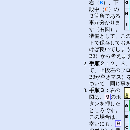
右（
B
）、下
段中（
C
）の
３箇所である
事が分かりま
す（右図）。
準備として、こ
トで保存してお
けば良いでしょ
B3）から考えま
手順２
：２、３
て、上段左のブロ
B3が空きマス）
ついて、同じ事
手順３
：右の
図は、
９
のボ
タンを押した
ところです。
この場合は、
幸いにも、
９