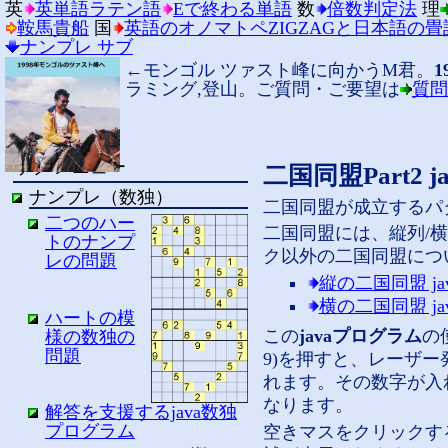
英
英単語ラテン語
Eで終わる単語
数
倍数判定法
理
鞍馬貴船
国
英語のオノマトペZIGZAGと日本語の
ナンプレ サブ
←モンゴル ツァスト峰に向かうM君。
1
ラミング,登山。ご質問・ご要望は
質問
サブ メニュー
二国同盟Part2
ナンプレ（数独）
二国同盟が成立するパター
二つのハー
二国同盟には、縦列/
トのナンプ
ク以外の二国同盟につ
レの問題
縦の二国同盟 ja
横の二国同盟 ja
ハートの模
この
javaプログラム
の
様の数独の
問題
9)を押すと、レーザ
れます。その数字が入
なります。
解答を支援するjava数独
プログラム
空きマスをクリックす