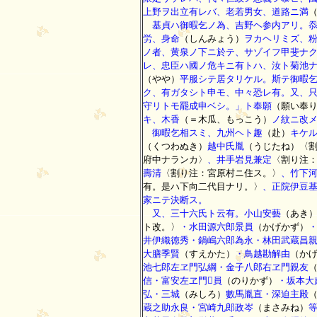
上野ヲ出立有レバ、老若男女、道路ニ満
基貞ハ御暇乞ノ為、吉野ヘ参内アリ。
労、身命
（しんみょう）
ヲカヘリミズ、
ノ者、黄泉ノ下ニ於テ、サゾイフ甲斐ナ
レ、忠臣ハ國ノ危キニ有トハ、汝ト菊池
（やや）
平服シテ居タリケル。斯テ御暇
ク、有ガタシト申モ、中々恐レ有。又、
守リトモ罷成申ベシ。」ト奉願
（願い奉
キ、木香
（＝木瓜、もっこう）
ノ紋ニ改
御暇乞相スミ、九州ヘト趣
（赴）
キケ
（くつわぬき）
越中氏胤
（うじたね）〈
府中ナランカ〉
、井手岩見兼定
〈割り注
壽清
〈割り注：宮原村ニ住ス。〉
、竹下
有。是ハ下向二代目ナリ。〉
、正院伊豆
家ニテ決断ス。
又、三十六氏ト云有。小山安藝
（あき
ト改。〉
・水田源六郎景員
（かげかず）
井伊織徳秀・鍋嶋六郎為永・林田武蔵昌
大膳季賢
（すえかた）
・鳥越勘解由
（か
池七郎左ヱ門弘綱・金子八郎右ヱ門親友
信・富安左ヱ門員
（のりかず）
・坂本大
弘・三城
（みしろ）
數馬胤直・深迫主殿
蔵之助永良・宮崎九郎政岑
（まさみね）