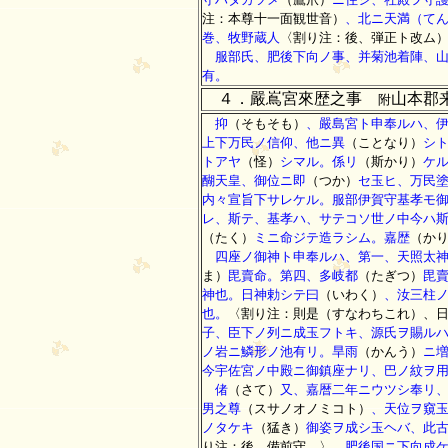
注：本尊十一面観世音）
、北ニ天満（て
巻、牧野蔵人
〈割り注：後、弾正ト改ム
服部氏、肥後下向ノ事、并菊池着陣、山
有。
４．嚴嶌宮來歴之事
山本郡
附
抑
（そもそも）
、嚴島宮ト申奉ルハ、
上下万民ノ信仰、他ニ異
（ことなり）
シ
トアヤ
（怪）
シマル。係リ
（斯かり）
ケ
醐天皇、御位ニ即
（つか）
セ玉ヒ、万民
内々宣旨下サレケル。服部伊賀守基孝モ
レ、斯テ、基孝ハ、サテコソ世ノ中今ハ
（たく）
ミニ命ジテ造ラシム。嘉歴
（か
四座ノ御神ト申奉ルハ、第一、天照太神
ま）
毘賣命。第四、多岐都
（たぎつ）
毘
神也。日神勅シテ曰
（いわく）
、汝三柱
也。
〈割り注：則是（すなわちこれ）、
子、臣下ノ列ニ成玉フトキ、源氏ヲ賜ル
ノ岩ニ鱗形ノ池有リ。旱雨
（かんう）
ニ
今宇佐宮ノ中殿ニ御鎮座ナリ、巴ノ紋ヲ
偖
（さて）
又、嘉暦二年ニウツシ奉リ
男之尊
（スサノオノミコト）
、天位ヲ窺
ノタケキ
（猛き）
御姿ヲ成シ玉ヘバ、此
り注：後、備前守。〉
、肥後国ニ下向成