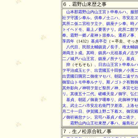
６．霜野山來歴之事
山本郡霜野山内山王宮ト申奉ルハ、服部
社ヲ守護シ奉ル。供奉ノ士ニハ、市安左
其所ニ仮ニ宮柱ヲ立テ、鎮座ナシ奉。時
トイヘドモ、最上ノ要害ナリ。此所ニ館
奉。霜野一郷ノ産神ト崇奉ル。遷府ノ事
享四年
（1432）
基貞卒厺
（＝卒去、そっ
八代目、民部太輔鎮資ノ長子、権太輔
弟両主ト成。其時、鎮房ハ元祖基貞ノ志
二ノ城戸ハ山王宮、鎮座ノ所ナリ。基貞
抑
（そもそも）
、日吉山王宮ト申奉ル
ヲ平治成玉ヒテ、出雲國五十田狭ノ小濱
出雲國日隅宮ニ御坐マセバ、朝廷ニ遠ザ
御室山トモ申奉ルナリ。斯ノゴトク有難
其外影向ノ神明ヲ並ビ祭所ノ神、本宮七
リ。其後五十二代、嵯峨天皇ノ御宇、弘
基貞、朝廷ノ御衰ヲ嘆奉リ、此御神ヲ勧
太、武士ニハ市安左右衛門ヲ差添、上洛
月二十一日、伊賀國上野ニ下着ス。御宮
ノ御祈祷怠ナシ。宮司ハ基貞ノ命ニ依テ
霜野山内山王社來歴ノ事ハ、厳島社ノ
７．生ノ松原合戦ノ事