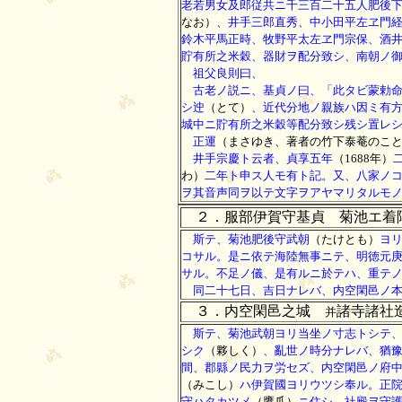
老若男女及郎従共ニ千三百二十五人肥後
なお）
、井手三郎直秀、中小田平左ヱ門
鈴木平馬正時、牧野平太左ヱ門宗保、酒
貯有所之米穀、器財ヲ配分致シ、南朝ノ
祖父良則曰、
古老ノ説ニ、基貞ノ曰、「此タビ蒙勅
シ迚
（とて）
、近代分地ノ親族ハ因ミ有
城中ニ貯有所之米穀等配分致シ残シ置レ
正運
（まさゆき、著者の竹下泰菴のこ
井手宗慶ト云者、貞享五年
（1688年）
わ）
二年ト申ス人モ有ト記。又、八家ノ
ヲ其音声同ヲ以テ文字ヲアヤマリタルモ
２．服部伊賀守基貞 菊池エ着
斯テ、菊池肥後守武朝
（たけとも）
ヨ
コサル。是ニ依テ海陸無事ニテ、明徳元
サル。不足ノ儀、是有ルニ於テハ、重テ
同二十七日、吉日ナレバ、内空閑邑ノ本
３．内空閑邑之城
諸寺諸社
并
斯テ、菊池武朝ヨリ当坐ノ寸志トシテ、
シク
（夥しく）
、亂世ノ時分ナレバ、猶
間、郡縣ノ民力ヲ労セズ、内空閑邑ノ府
（みこし）
ハ伊賀國ヨリウツシ奉ル。正
守ハタカツメ
（鷹爪）
ニ住シ、社殿ヲ守