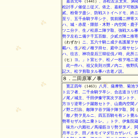
嘉吉元年
（1441）
、赤松左京太夫、満
松討手ノ催促ニ従ズ。依之、嘉頼ヲ可致
貳、粉骨ヲ盡シ、防戦ストイヘドモ、終
至リ、五千余騎ヲ卒シテ、筑前國ニ押寄
ハ、城・赤星・隈部・木野・内空閑・鹿
ツニ分テ、生ノ松原ニ陣ヲ取、強戦スル
勢ヲ左右ニ備テ千五百餘、少貳ガ陣ニ推
（わずか）
ニ、五六十騎ニ成テ名護屋ヲ
載ハ、生ノ松ノ種ヲ持セ、庭中ニ植サセ
ハ、往古、神功皇后三韓征伐ノ時、此所
（ヒ）
ヨ。」ト宣ヒテ、松ノ一枝ヲ地ニ
此一件ハ、祖父良則ガ撰ノ内ニ、牧野氏
記ス。松ヲ剪取タル事ハ古老ノ説。
８．二田原軍ノ事
寛正四年
（1463）
八月、薩摩勢、菊池
ト云フ者、二千余騎ヲ卒シ、合志道ヨリ
ノ尾ノ城主、千田伊豫守英次ヲ攻ントテ
方ヨリ逆寄シテ蹴散セトテ、山鹿内空閑
ノ野ニ打出、敵陣ヲ谷ヲ隔テ陣ヲ取、閧
「敵ノ勢ヲ見ルニ、四五百騎モ有ント覺
勢寄セザル先ニ乗トレ。」トテ、伊集院
味方ハ六殿社ノ馬場筋ヨリ勢ヲ進メ、閧
月半ニテ、田ノ水モイマダ引カザレバ、