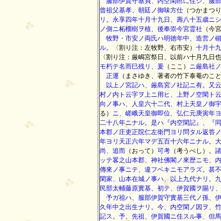
服部伊賀守基貞、内空閑邑に住シ、服部
曾祖父基孝、朝廷ノ御味方仕
（つかまつ
リ。永享四年十月十九日、壽八十五歳ニ
ノ側ニ柘榴樹ヲ植、後奉崇今宮霊社
（今
牧野・市安ノ両氏ハ明徳年中、造営ノ砌
ル。
〈割り注：左牧野、右市安）
十月十
〈割り注：厳嶋宮祭日、以前ハ十月九日
モ朽テ名而巳残リ、爰
（ここ）
ニ厳島社
正運
（まさゆき、著者の竹下泰菴のこ
以上ノ宮記ハ、厳島宮ノ社記ニ有。又
村ノ内ト云字ヲ上ニ用ヒ、上野ノ空閑ト
向ノ事ハ、人皇六十二代、村上天皇ノ御
る）
ニ、嵯峨天皇御即位、弘仁元庚寅年
二十八年ニナル。是ハ『内空閑記』、『
本郡ノ庄吏正院仁左衛門ヨリ問タル返答
年ヨリ天正六年マデ五百十六年ニナル。
尚、追而
（おって）
可考
（考うべし）
。
ッテ畧之山本郡、神社佛閣ノ來歴ニモ、
傳來ノ事ニテ、違フベキニモアラズ。甚
閑家、山本在城ノ事ハ、以上九代ナリ。
民部太輔藤原實基、初テ、伊賀國ヲ賜リ
予ガ祖ハ、服部伊賀守實基三代ノ孫、伊
久年中之出生ナリ。今、内空閑ノ因ヲ、
記ス。予、先祖、伊賀國ニ住スル事、但