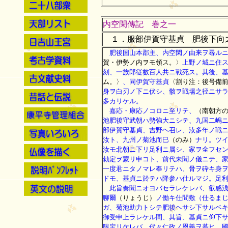
内空閑傳記 巻之一
１．服部伊賀守基貞 肥後下向
肥後国山本郡主、内空閑ノ由来ヲ尋ルニ
賀・伊勢ノ内ヲモ領ス。〉
上野ノ城ニ住
刻、一族郎従數百人共ニ戦死ス。其後、
ム。〉
、同伊賀守基貞
〈割り注：後号備
身ヲ白刃ノ下ニ伏シ、骸ヲ戦場之径ニサ
多カリケル。
嘉応・康応ノコロニ至リテ、
（南朝方
池肥後守武朝ハ勢強大ニシテ、九国二嶋
部伊賀守基貞、吉野ヘ召レ、汝多年ノ戦
汝ト、九州ノ菊池而巳
（のみ）
ナリ。ツ
汝モ北朝ニ下リ足利ニ属シ、家ヲ全フセ
勅定ヲ蒙リ申コト、前代未聞ノ儀ニテ、
一度君ニタノマレ奉リテハ、骨ヲ砕キ身
ドモ、基貞ニ於テハ降参ハ仕ルマジ。足
此旨奏聞ニオヨバセラレケレバ、叡感浅
聊爾
（りょうじ）
ノ働キ仕間敷（仕るま
ガ、菊池助力トシテ肥後ヘサシ下サルベ
御受申上ラレケル間、其旨、基貞ニ仰下
限定リケレバ、代々仁政ノ恩義ヲ慕ヒ、