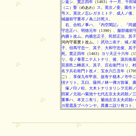
シ返シ、寛正四年
（1463）
十一月、千田
（ニ）娶
（めあわ）
ス。英次ノ妾、園生
号ス。英次ノ忘レガタミトテ、成人ノ後
城越前守重岑ノ為ニ討死ス。
右、合戦ノ事ハ、『内空閑記』、『同盛
守忠正ハ、明徳元年
（1390）
、服部備前
内膳ト改ム。内膳忠正子、民部正治、其
河内守基實ト改ム。〉
武功ニ依テ、城ノ
子、但馬守忠一、其子、大和守忠俊、其
死。寛正四年
（1463）
ヨリ天正十六年
（1
リ、母ノ養育ニテ人トナリ、後、源兵衛
宮原邑ニ轉居ス。其子、庄右衛門ヨリ、
名ヲ兵右衛門ト改メ、宝永六己丑年
（170
ご）
、享保九年甲辰、故有テ植木ノ市中
頃ナリト。又曰、薩州ノ林一傳ガ首塚、
塚ノ印ノ松、大木トナリタリシヲ元和ノ
田家ノ元祖ハ菊池十七代左京太夫武朝ノ
重事ハ、本文ニ有リ。菊池左京太夫武朝
ガ星霜及ブベケンヤ。異書ニ誤リ有コト