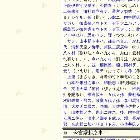
正院伊豆守ヲ副テ、令供奉
（ぐぶせしめ
二辛未年、御社建立有テ、遷宮ノ規式
（
ま）
シケル。係
（斯か）
ル處ニ、内空閑
ザカリ、御崇敬ノウトカラセ玉フニハア
嚴島宮ノ御神慮モウトカラセ玉フラン。
フト申セバ、恐ルベシ、謹
（つつしむ）
サテ、山本郡ト申ハ、往古ハ合志（かわ
代、清和天皇ノ御宇、貞観二庚辰年
（860
八ヶ村
〈割り注：今ハ九ヶ村、糸山ト云
れ有り）。〉
、今ハ九ヶ村
〈割り注：糸
上九ヶ村。〉
、並ニ楠原邑、楠古閑村ヲ
云リ
（いえり）
。追テ
（おって）
可考
（
正運
（まさゆき、著者の竹下泰菴のこ
山本郡来歴之事ハ、肥後志
（肥後国誌
帝、文徳天皇ノ苗裔
（びょうえい）
、惟
姓を賜る）
、惟高親王、五代ノ孫、蒙勅
次郎政寛ト号ス。政寛五代ノ孫、森但馬
清、大友氏ニ属ス。同國、大佐井小佐井
リ、山本郡ノ内、糸山ニ住ス。後、内空
云所ニ住シ、滴水ノ郷吏ト成ル。甥、長
郡、合志郡ニ加ハリタリト云。小佐井氏
５．今宮縁起之事