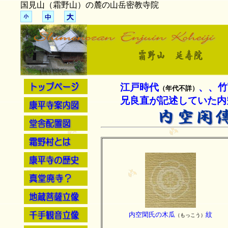
国見山（霜野山）の麓の山
江戸時代
、、竹
（年代不詳）
兄良直が記述していた内
内空閑氏の木瓜
紋
（もっこう）