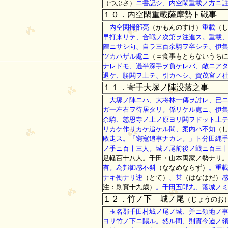
（つぶさ）
ニ書記シ、内空閑重載ノ方ニ
１０．内空閑重載薩摩勢ト戦事
内空閑掃部亮
（かもんのすけ）
重載
（
早打来リテ、合戦ノ次第ヲ注進ス。重載
陣ニサシ向、自ラ三百余騎ヲ卒シテ、伊
ツカハザル處ニ
（＝食事もとらないうち
ナレドモ、過半深手ヲ負ケレバ、敵ニア
退ケ、勝閧ヲ上テ、引カヘシ、賀茂宮ノ
１１．寄手大塚ノ陣没落之事
大塚ノ陣ニハ、大将林一傳ヲ討レ、已ニ
ガ一左右ヲ待居タリ。係リケル處ニ、伊
余騎、慈恩寺ノ上ノ原ヨリ閧ヲドット上
リカケ作リカケ追ケル間、案内ハ不知
（
敗走ス。「窮寇追事ナカレ。」ト分田縄
ノ手ニ百十三人。城ノ尾前後ノ戦ニ百三
足軽百十八人。千田・山本両家ノ勢ナリ
有。為邦御感不斜
（ななめならず）
。重
ナキ働ナリ迚
（とて）
、甚
（はなはだ）
注：則實十九歳）
。千田五郎丸、落城ノ
１２．竹ノ下 城ノ尾
（じょうのお
玉名郡千田村城ノ尾ノ城、并ニ領地ノ事
ヨリ竹ノ下ニ賜ル。然ル間、則實今迠ノ