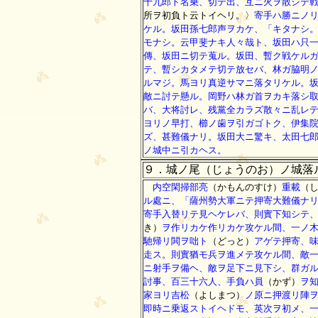
十九郎ト名乗、切テ出、互ニ火ヲ散シテ
所ヲ初負ト云トイヘリ。〉
寄手ハ勝ニノ
ケル。坂田孫七郎声ヲカケ、「キタナシ
モナシ。云甲斐ナキ人々哉ト、坂田ハ只
傳、坂田ニ切テ蒐ル。坂田、暫ク戦ケル
テ、暫シカタメテ切テ放セバ、林ガ脇明
ルマジ。馬ヨリ真逆サマニ落タリケル。
敵ニ討テ懸ル。岡野ハ林ガ首ヲカキ落シ
バ、大将討レ、残黨全カラズ散々ニ乱レ
ヨリノ早打、櫛ノ歯ヲ引ガゴトク、伊集
ズ、甚難儀ナリ。坂田大ニ驚キ、太田七
ノ城中ニ引カヘス。
９．城ノ尾（じょうのお）ノ城落
内空閑掃部亮
（かもんのすけ）
重載
（
ル處ニ、「薩州勢大軍ニテ押寄大難儀ナ
寄手入替リテ見ヘケレバ、則實下知シテ
き）
ヲ作リカケ作リカケ攻ケル間、一ノ
馳帰リ閧ヲ咄ト
（どっと）
アゲテ押寄、
走ス。則實猶モ兵ヲ進メテ攻ケル間、敵
ニ射手ヲ備ヘ、敵ヲ足下ニ見下シ、群ガ
討事、百三十六人、手負ハ員
（かず）
ヲ
家ヨリ吉松
（よしまつ）
ノ原ニ押渡リ陣
即時ニ乗返ストイヘドモ、英次ヲ初メ、