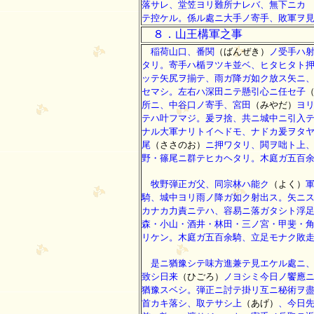
落サレ、堂笠ヨリ難所ナレバ、無下ニカ
テ控ケル。係ル處ニ大手ノ寄手、敗軍ヲ
８．山王構軍之事
稲荷山口、番関
（ばんぜき）
ノ受手ハ
タリ。寄手ハ楯ヲツキ並ベ、ヒタヒタト
ッテ矢尻ヲ揃テ、雨ガ降ガ如ク放ス矢ニ
セマシ。左右ハ深田ニテ懸引心ニ任セ子
所ニ、中谷口ノ寄手、宮田
（みやだ）
ヨ
テハ叶フマジ。爰ヲ捨、共ニ城中ニ引入
ナル大軍ナリトイヘドモ、ナドカ爰ヲタ
尾
（ささのお）
ニ押ワタリ、閧ヲ咄ト上
野・篠尾ニ群テヒカヘタリ。木庭ガ五百
牧野弾正ガ父、同宗林ハ能ク
（よく）
騎、城中ヨリ雨ノ降ガ如ク射出ス。矢ニ
カナカ力責ニテハ、容易ニ落ガタシト浮
森・小山・酒井・林田・三ノ宮・甲斐・
リケン。木庭ガ五百余騎、立足モナク敗
是ニ猶豫シテ味方進兼テ見エケル處ニ、
致シ日来
（ひごろ）
ノヨシミ今日ノ饗應
猶豫スベシ。弾正ニ討テ掛リ互ニ秘術ヲ
首カキ落シ、取テサシ上
（あげ）
、今日