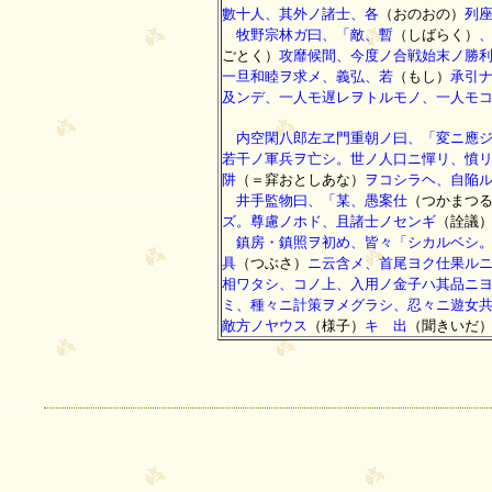
數十人、其外ノ諸士、各
（おのおの）
列
牧野宗林ガ曰、「敵、暫
（しばらく）
ごとく）
攻靡候間、今度ノ合戦始末ノ勝
一旦和睦ヲ求メ、義弘、若
（もし）
承引
及ンデ、一人モ遅レヲトルモノ、一人モ
内空閑八郎左ヱ門重朝ノ曰、「変ニ應ジ
若干ノ軍兵ヲ亡シ。世ノ人口ニ憚リ、憤
阱
（＝穽おとしあな）
ヲコシラヘ、自陥
井手監物曰、「某、愚案仕
（つかまつ
ズ。尊慮ノホド、且諸士ノセンギ
（詮議
鎮房・鎮照ヲ初め、皆々「シカルベシ。
具
（つぶさ）
ニ云含メ、首尾ヨク仕果ル
相ワタシ、コノ上、入用ノ金子ハ其品ニ
ミ、種々ニ計策ヲメグラシ、忍々ニ遊女
敵方ノヤウス
（様子）
キゝ出
（聞きいだ