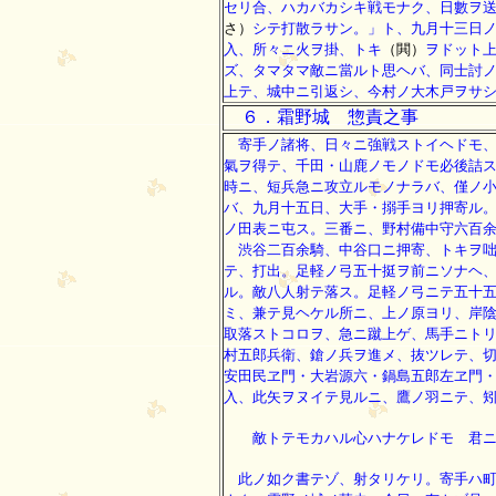
セリ合、ハカバカシキ戦モナク、日數ヲ
さ）
シテ打散ラサン。」ト、九月十三日
入、所々ニ火ヲ掛、トキ
（閧）
ヲドット
ズ、タマタマ敵ニ當ルト思ヘバ、同士討
上テ、城中ニ引返シ、今村ノ大木戸ヲサ
６．霜野城 惣責之事
寄手ノ諸将、日々ニ強戦ストイヘドモ、
氣ヲ得テ、千田・山鹿ノモノドモ必後詰
時ニ、短兵急ニ攻立ルモノナラバ、僅ノ
バ、九月十五日、大手・搦手ヨリ押寄ル
ノ田表ニ屯ス。三番ニ、野村備中守六百
渋谷二百余騎、中谷口ニ押寄、トキヲ咄
テ、打出。足軽ノ弓五十挺ヲ前ニソナヘ
ル。敵八人射テ落ス。足軽ノ弓ニテ五十
ミ、兼テ見ヘケル所ニ、上ノ原ヨリ、岸
取落ストコロヲ、急ニ蹴上ゲ、馬手ニト
村五郎兵衛、鎗ノ兵ヲ進メ、抜ツレテ、
安田民ヱ門・大岩源六・鍋島五郎左ヱ門
入、此矢ヲヌイテ見ルニ、鷹ノ羽ニテ、
敵トテモカハル心ハナケレドモ 君ニ
此ノ如ク書テゾ、射タリケリ。寄手ハ町