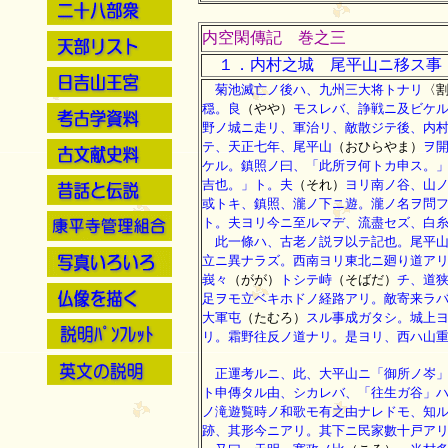
内空閑傳記 巻之三
１．内村之城 尾平山ニ移ス事
菊池滅亡ノ後ハ、九州三大将トナリ
〈
穏。良
（やや）
モスレバ、諍戦ニ及ビケ
野ノ城ニ走リ、軍治リ、敵散ジテ後、内
テ、天正七年、尾平山
（おひらやま）
ヲ
ケル。鎮照ノ曰、「此所ヲ何トカ申ス。
吉也。」ト。夫
（それ）
ヨリ南ノ谷、山
或トキ、鎮照、瀧ノ下ニ遊。瀧ノ名ヲ問
ト。夫ヨリ今ニ至ルマデ、流盡セズ、白
此一條ハ、古老ノ説ヲ以テ記也。尾平山
立ニ異ナラズ。西南ヨリ東北ニ廻り道ア
峩々
（がが）
トシテ峙
（そばだ）
チ、道
足ヲモ立ベキホドノ経路アリ。敵寄来ラ
大軍屯
（たむろ）
スル事成ガタシ。城上
リ。霜野往反ノ道ナリ。是ヨリ、西ハ山
正運考ルニ、此、大平山ニ「御所ノ岑」
ト申傳タル由、シカレバ、「往生ガ谷」
ノ滝遊覧時ノ和歌モ有之由ナレドモ、知
跡、其形今ニアリ。其下ニ民家數十戸ア