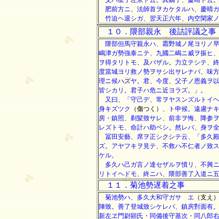
肥前方ニ、法師首ヲカケタルハ、慶晴ガ
竹迫ヘ退シガ、翌天正六年、内空閑家ノ
１０．隈部親永 後詰評議之事
隈部但馬守親永ハ、霜野城ノ尾ヨリノ早
嶋津ガ勢強泰ニテ、九國二嶋ニ威ヲ振ヒ
ヲ得タリトモ、及バザル。力立テシテ、
度當城ヨリ救ノ勢ヲサシ出サレナバ、味
理ニ候ハズヤ。君、今度、父子ノ恩義ヲ
皆シカリ。君子ハ危ニ近ヨラズ。」。
又曰、「守己デ、常ヲヤスンズルトイヘ
身キズツク
（傷つく）
、ト申候。遠慮ナ
房・鎮照、剃髪致サレ、前非ヲ悔、降参
レズトモ、命計ハ助ベシ。然レバ、身ヲ
冨田安藝、席ヲ正シクシテ云、「多久殿
ズ。アヤフキヲ見テ、不救ハ不仁者ノ致
ケル。
多久ハ己ガ言ノ達セザルヲ憤リ、不興ニ
リトイヘドモ、終ニハ、隈部善了入道ニ
１１．菊池勢遅着之事
菊池勢ハ、多久大和守ガサゝエ
（支え
陣致。善了登城致シケレバ、鎮房對面有
新左ヱ門尉顕氏・同備後守基次・同八郎