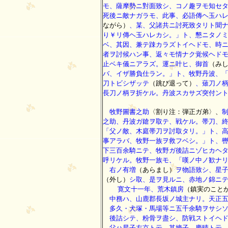
モ、薩摩勢ニ對面致シ、コノ趣ヲモ知セ
死後ニ敵ナガラモ、此事、必語傳ヘ玉ハ
ながら）
、某、父諸共ニ討死致タリト聞
り￥リ傳ヘ玉ハレカシ。」ト、懇ニタノ
ベ、其因、兼テ踈カラズトイヘドモ、時
者ヲ討候ハン事、返々モ情ナク覚候ヘド
止ベキ儀ニアラズ。運ニ叶ヒ、御首
（み
バ、イザ勝負仕ラン。」ト、牧野丹波、
刀トビシザッテ
（跳び退って）
、薙刀ノ
長刀ノ柄ヲ折ケル。丹波スカサズ突付ン
牧野圖書之助
〈割り注：弾正ガ弟〉、
之助、丹波ガ鎗ヲ取テ、戦ケル。帯刀、
「父ノ敵、木庭帯刀ヲ討取タリ。」ト、
事アラバ、牧野一族ヲ救フベシ。」ト、
下三百余騎ニテ、牧野ガ後詰ニゾヒカヘ
呼リケル。牧野一族モ、「嘆ノ中ノ歓ナ
右ノ有増
（あらまし）
ヲ物語致シ、星
（外し）
シ取、是ヲ見ルニ、赤地ノ錦ニ
寛文十一年、荒木鎮房
（鎮実のこと
中務ハ、山鹿郡長坂ノ城主ナリ。天正五
多久・犬塚・馬場等ニ五千余騎ヲサシソ
後詰シテ、粉骨ヲ盡シ、防戦ストイヘド
父ハ星子左京ト云。其嫡子、慶晴ト云。