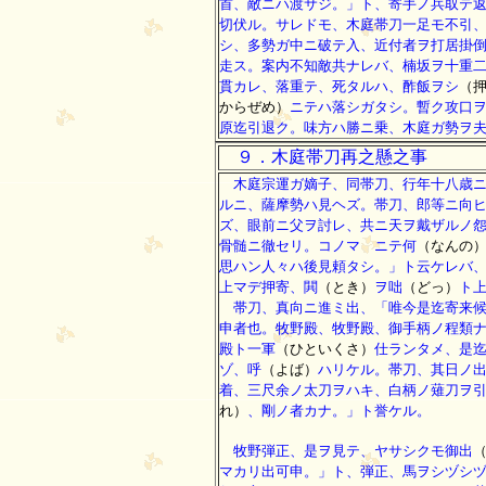
首、敵ニハ渡サジ。」ト、寄手ノ兵取テ
切伏ル。サレドモ、木庭帯刀一足モ不引
シ、多勢ガ中ニ破テ入、近付者ヲ打居掛
走ス。案内不知敵共ナレバ、楠坂ヲ十重
貫カレ、落重テ、死タルハ、酢飯ヲシ
（
からぜめ）
ニテハ落シガタシ。暫ク攻口
原迄引退ク。味方ハ勝ニ乗、木庭ガ勢ヲ
９．木庭帯刀再之懸之事
木庭宗運ガ嫡子、同帯刀、行年十八歳ニ
ルニ、薩摩勢ハ見ヘズ。帯刀、郎等ニ向
ズ、眼前ニ父ヲ討レ、共ニ天ヲ戴ザルノ
骨髄ニ徹セリ。コノマゝニテ何
（なんの
思ハン人々ハ後見頼タシ。」ト云ケレバ
上マデ押寄、閧
（とき）
ヲ咄
（どっ）
ト
帯刀、真向ニ進ミ出、「唯今是迄寄来候
申者也。牧野殿、牧野殿、御手柄ノ程類
殿ト一軍
（ひといくさ）
仕ランタメ、是
ゾ、呼
（よば）
ハリケル。帯刀、其日ノ
着、三尺余ノ太刀ヲハキ、白柄ノ薙刀ヲ
れ）
、剛ノ者カナ。」ト誉ケル。
牧野弾正、是ヲ見テ、ヤサシクモ御出
マカリ出可申。」ト、弾正、馬ヲシヅシ