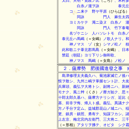
又曰、天明・寛政ノ比
（ころ）
、米村
白糸ノ瀧ヲ詠 泰元
コゝニ来テ 野ヤ平原
（ひらばる
同詠 門人 麻生太四
ヨミカケテ 濁ニ染ヌ 白糸ノ 
同詠 門人 竹下泰
名ヅケニシ 人ハソレトモ 白糸ノ
泰元丘ハ馬嶋
（＝女嶋）
ノ歌人ナリ。
神ノマス ゾ
（女）
シマノ松ノ 
此和歌ニテ葦北郡馬島
（＝女嶋）
、日
禁廷（朝廷）ヨリ下リシ御和歌、
神ノマス 馬嶋
（＝女島）
ノ松ノ
２．薩摩勢 肥後國進發之事
島津修理太夫義久ハ、菊池家滅亡ノ後ハ
恨ヲ散シ、九州ニ嶋ヲ掌握セント計、大
兵庫頭、義弘ヲ大将トシ、副将ニハ、新
モナク、風ニ艸
（くさ）
ノ靡ガ如ク、思
十郎太郎久基ハ、薩摩方ナリシガ、近比
基、前非ヲ悔、烽人ト成、義弘、異議ナ
方ノ手分ヲ定ム。益城郡花山ノ城ニハ、
更、鎮房・鎮照、勇有テ、知謀フカシ。
上左京、梅北宮内左衛門、三大将ニ、三
（＝形相）
アタリヲ拂テ、オビタゞシク