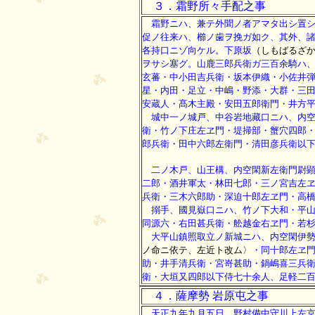
３．霜野所々手配之事
霜野ニハ、兼テ外聞ノ者アマタ出シ置シ
促ノ往来ハ、櫛ノ歯ヲ挽ガ如ク、其外、
各持口ニゾ向ケル。下原坂
（しもばるざ
ヲサシ塞グ。山鹿三郎兵衛ガ三百余騎ハ
玄蕃・中小田吉兵衛・坂本伊織・小佐井弾
星・内田・足立・中嶋・野添・大群・三
安蔵人・髙木主殿・安田五郎衛門・井方
城中一ノ城戸、中谷岩地藏口ニハ、内空
衛・竹ノ下庄左ヱ門・堤掃部・蟹穴四郎
郎兵衛・田中六郎左衛門・清田彦兵衛以
二ノ木戸、山王構、内空閑新左衛門尉顕
二郎・酒井軍太・林田七郎・三ノ宮吉左
兵衛・三木六郎助・深迫十郎左ヱ門・高
搦手、國見嶽口ニハ、竹ノ下大和・平山
同源六・右田甚兵衛・舩越金右ヱ門・若
大平山鎮照取立ノ新城ニハ、内空閑伊勢
ノ命ニ依テ、左近ト改ム〉
・同十郎左ヱ
助・井手清兵衛・宮嵜甚助・鍋嶋喜三兵
衛・大垣又四郎以下侍七十余人、足軽二
４．薩摩勢 岩原屯之事
天正九年九月五日、野村備中守川上左京