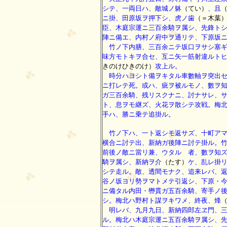
シテ、一両日ハ、敵城ノ躰
（てい）
、且
ニ掛、田原坂ヲ押下シ、虎ノ歯
（＝木葉
臣、木庭宗運ニ三百余騎ヲ属シ、先鋒ト
陣ニ備エ、内村ノ府中ヲ通リテ、下原坂
竹ノ下内膳、三百余ニテ坂口ヲサシ塞ギ
味方モトキヲ合セ、互ニ矢一筋射違ルト
きのけひきのけ）
攻上ル。
時分ハヨシト備ヲキタル車數軸ヲ突出セ
ニ打レテ死。或ハ、疵ヲ被ルモノ、數ヲ
ガ三百余騎、残リスクナニ、討ナサレ、
ト、息ヲモ継ズ、火花ヲ散シテ攻戦。梅
手ハ、勝ニ乗テ追掛ル。
竹ノ下ハ、一ト返シモ返サズ、十町アマ
横合ニ討テ出、新納ガ後陣ニ討テ掛ル。
前後ノ敵ニ當リ兼、ウタルゝ者、數ヲ知
騎ヲ属シ、新納ヲ介
（たす）
ケ、乱レ掛
シテ走ル。敵、透間モナク、追来レバ、
谷ノ坂ヨリ勢ヲマトメテ引返シ、下原・
ニ備タル内田・轡貫ガ五百余騎、寄手ノ
シ。梅北ハ野村ト謀ヲキワメ、終夜、烽
明レバ、九月九日、新納四郎左ヱ門、三
ル。梅北ハ木庭宗運ニ五百余騎ヲ属シ、