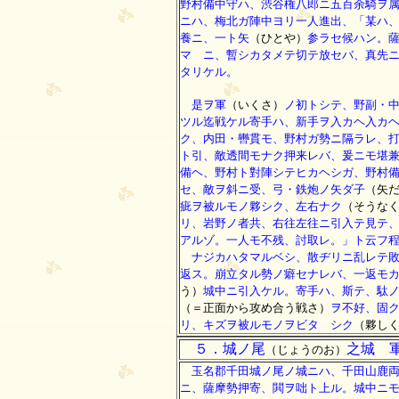
野村備中守ハ、渋谷権八郎ニ五百余騎ヲ
ニハ、梅北ガ陣中ヨリ一人進出、「某ハ
養ニ、一ト矢
（ひとや）
参ラセ候ハン。
マゝニ、暫シカタメテ切テ放セバ、真先
タリケル。
是ヲ軍
（いくさ）
ノ初トシテ、野副・
ツル迄戦ケル寄手ハ、新手ヲ入カヘ入カ
ク、内田・轡貫モ、野村ガ勢ニ隔ラレ、
ト引、敵透間モナク押来レバ、爰ニモ堪
備ヘ、野村ト對陣シテヒカヘシガ、野村
セ、敵ヲ斜ニ受、弓・鉄炮ノ矢ダ子
（矢
疵ヲ被ルモノ夥シク、左右ナク
（そうな
リ、岩野ノ者共、右往左往ニ引入テ見テ
アルゾ。一人モ不残、討取レ。」ト云フ
ナジカハタマルベシ、散ヂリニ乱レテ敗
返ス。崩立タル勢ノ癖セナレバ、一返モ
う）
城中ニ引入ケル。寄手ハ、斯テ、駄
（＝正面から攻め合う戦さ）
ヲ不好、固
リ、キズヲ被ルモノヲビタゞシク
（夥し
５．城ノ尾
之城 
（じょうのお）
玉名郡千田城ノ尾ノ城ニハ、千田山鹿両
ニ、薩摩勢押寄、閧ヲ咄ト上ル。城中ニ