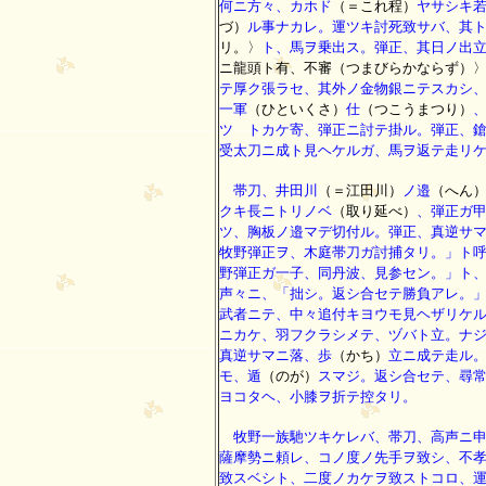
何ニ方々、カホド
（＝これ程）
ヤサシキ
づ）
ル事ナカレ。運ツキ討死致サバ、其
リ。〉
ト、馬ヲ乗出ス。弾正、其日ノ出
ニ龍頭ト有、不審（つまびらかならず）
テ厚ク張ラセ、其外ノ金物銀ニテスカシ
一軍
（ひといくさ）
仕
（つこうまつり）
ツゝトカケ寄、弾正ニ討テ掛ル。弾正、
受太刀ニ成ト見ヘケルガ、馬ヲ返テ走リ
帯刀、井田川
（＝江田川）
ノ邉
（へん
クキ長ニトリノベ
（取り延べ）
、弾正ガ
ツ、胸板ノ邉マデ切付ル。弾正、真逆サ
牧野弾正ヲ、木庭帯刀ガ討捕タリ。」ト
野弾正ガ一子、同丹波、見参セン。」ト
声々ニ、「拙シ。返シ合セテ勝負アレ。
武者ニテ、中々追付キヨウモ見ヘザリケ
ニカケ、羽フクラシメテ、ヅバト立。ナ
真逆サマニ落、歩
（かち）
立ニ成テ走ル
モ、遁
（のが）
スマジ。返シ合セテ、尋
ヨコタヘ、小膝ヲ折テ控タリ。
牧野一族馳ツキケレバ、帯刀、高声ニ申
薩摩勢ニ頼レ、コノ度ノ先手ヲ致シ、不
致スベシト、二度ノカケヲ致ストコロ、