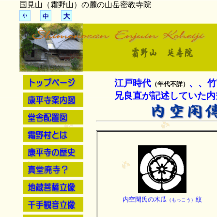
国見山（霜野山）の麓の山
江戸時代
、、竹
（年代不詳）
兄良直が記述していた内
内空閑氏の木瓜
紋
（もっこう）