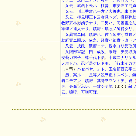
又云、武蔵ト云ハ、往昔、市安左ヱ門貞
又云、川上秀次ハ一方ノ大将也。未ダ矢
又云、樽見弾正ト云者見ヘズ。樽見弾助
牧野宗林ガ嫡子ナリ。二男ハ、同圖書之
軍學ノ達人ナリ。鎮房・鎮照ノ師範タリ
又異書ニ曰、鎮房ハ、佐々陸奥守成政ノ
助経實ニ賜ル。依之、経實ハ鎮實ト改ト
又云、成政、隈府ニテ、親永ヨリ受取所
又隈部軍記ニ曰、成政、隈府ニテ受取所
安藝ガ末子、棒千代トテ、十歳ニナリケ
ノホドハ、忍ビ居ケレドモ、「行末イカ
（＝弔）
ハセバヤ。」ト、玉名郡西安字
愚、案ルニ、是等ノ説ヲ正トスベシ。鎮
義ニモアレ、鎮房、其身ヲ立ントテ、親
デ、身命ヲ忘レ、一致シテ能
（よく）
敵
云。嗚呼、可嘆可謹。