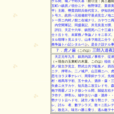
ケル間、城ノ十郎久基
〈割り注：異ニ越
五町ハ鎮房ノ領分ニテ、牧野弾正、栗原
平）主殿、轡貫四郎兵衛代官ス。伊知坊
ト号ス。此所ハ元祖備前守基貞見立ノ地
ト一所ニ内村ノ館ニ在城ナリ。カヤウニ
内空閑軍記、同盛衰記、并兄良直ガ撰、
評曰、天正十六年、鎮照死ハ二十三歳ト
士ト云トモ、未家務ノ争論ノトキニ非ズ
タル喧嘩ト見エタリ。山本ヲ南北ニ分ラ
務争論トハ記シタルベシ。是全ク誤ナル
７．虎ノ歯
三郎入道夜
（このは）
天正元年九月、鎮房内談ノ事有テ、従弟
（＝現在の玉東町の木葉、このは）
稲佐
房ノ留主ヲ見立、野武士共ヲ駈集メ、四
ニテ、押寄ル。二ノ城戸、山王構ニハ、
思モヨラヌ事ナレバ、周章斜ナラズ。先
村・相馬等ヲ初、五十余人、酒井・森・
矢倉ニ火ヲカケ、短兵急ニ攻立レドモ、
炮ヲ雨霰ノゴトク放シケル間、賊徒左右
ヲ作テ、押寄ル。城中ヨリハ森・酒井・
勢ナリト云ヘドモ、諸方ノ集リ勢ニテ、
レ、討ルゝ者、數ヲシラズ。散々ニ乱レ
レ、敗北ス。味方ハ勝ニ乗リ、逃ル敵ヲ