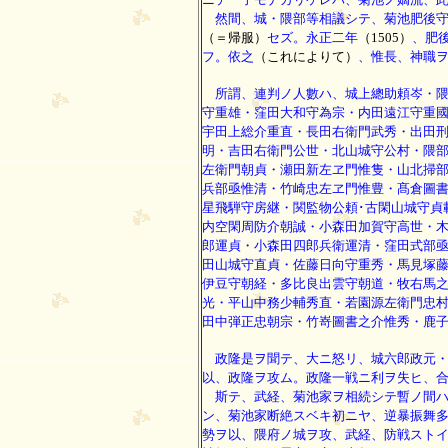
然間、城・隈部等相議シテ、菊池肥後守
（＝帰服）
セズ。永正二年
（1505）
、肥
フ。依之
（これによりて）
、惟長、神職
所謂、連判ノ人數ハ、城上總助頼岑・隈
守重雄・窪田大和守為宗・内田遠江守重
宇田上総介重直・長田右衛門武秀・出田刑
明・吉田右衛門公世・北山城守公村・隈
左衛門朝貞・瀬田新左ヱ門惟隻・山北掃
兵部亟惟清・竹崎忠左ヱ門惟豊・髙倉圖
星飛騨守房継・関監物公頼･古閑山城守貞
内空閑周防介朝誠・小森田加賀守高世・
郎運貞・小森田四郎兵衛運清・窪田式部
田山城守直貞・佐藤日向守重秀・馬見塚
伊豆守朝経・多比良出雲守朝道・牧右馬
光・平山中務少輔秀直・若園源左衛門忠
田中弾正忠朝宗・竹嵜圖書之介惟秀・鹿
政隆是ヲ聞テ、大ニ怒リ、城六郎政元・
以、政隆ヲ攻ム。政隆一戦ニ利ヲ失ヒ、
斯テ、武経、菊池家ヲ相続シテ暫ノ間ハ
ン、菊池家断絶スベキ初ニヤ、逆暴振舞
勢ヲ以、隈府ノ城ヲ攻、武経、防戦スト