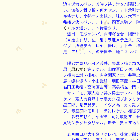
追々退散スベシ。其時ヲ待テ討タバ隈部
シ。無益ノ骨ヲ折テ何カセン。」ト承引
キ将ナリ。小勢ニテ出張シ、味方ノ大軍
雌雄ヲ決スベシ。」トテ、四百余騎ヲ一
く）
ルヲ遅シ。」ト待居タリ。
翌日ニモ成ケレバ、両陣寄セ合、隈部ト
（＝始ま）リ、互ニ射手ヲ進メテ放ス。
ジゾ。抜連テカゝレヤ、掛レ。」トテ、
是ニアリ。」ト、名乗掛テ、馳ヨスレバ
隈部方ヨリハ弓ノ兵共、矢尻ヲ揃テ放ス
思
（思わず）
進ミケル。山鹿冨田ノ兵、
ノ横合ニ討テ掛ル。内空閑家ノ士、井手
馬・鳴神源内・小山飛騨・羽田平蔵・林
右田庄兵衛・宮崎藤吉郎・高橋橘左ヱ門
サレドモ、蔵人名ヲ得シ勇士ナレバ、前
ケン、蔵人ガ真只中ヲ裏カク程ゾ射タリ
星二郎、是ヲ見テ、「イツノ為ニカ可期
フ。赤星二郎モ川中ニテ討レケル。相従
ニ、多勢ヲ頼ミ、ヤガテ、可討取敵ヲ、
見物シテゾ居タリケル。斯テ、數日ヲ送
五月晦日ハ大雨降リケレバ、徒然ヲ慰ン