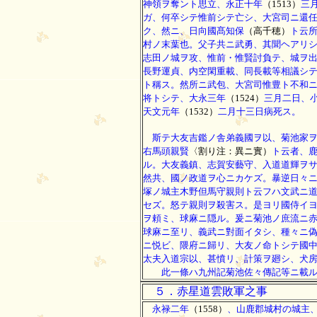
神領ヲ奪ント思立、永正十年
（1513）
三
ガ、何卒シテ惟前シテ亡シ、大宮司ニ還
ク、然ニ、日向國髙知保
（高千穂）
ト云
村ノ末葉也。父子共ニ武勇、其聞ヘアリ
志田ノ城ヲ攻、惟前・惟賢討負テ、城ヲ
長野運貞、内空閑重載、同長載等相議シ
ト稱ス。然所ニ武包、大宮司惟豊ト不和
将トシテ、大永三年
（1524）
三月二日、
天文元年
（1532）
二月十三日病死ス。
斯テ大友吉鑑ノ舎弟義國ヲ以、菊池家ヲ
右馬頭親賢
〈割り注：異ニ實）
ト云者、
ル。大友義鎮、志賀安藝守、入道道輝ヲ
然共、國ノ政道ヲ心ニカケズ。暴逆日々
塚ノ城主木野但馬守親則ト云フハ文武ニ
セズ。怒テ親則ヲ殺害ス。是ヨリ國侍イ
ヲ頼ミ、球麻ニ隠ル。爰ニ菊池ノ庶流ニ
球麻ニ至リ、義武ニ對面イタシ、種々ニ
ニ悦ビ、隈府ニ歸リ、大友ノ命トシテ國
太夫入道宗以、甚憤リ、計策ヲ廻シ、犬
此一條ハ九州記菊池佐々傳記等ニ載ル
５．赤星道雲敗軍之事
永禄二年
（1558）
、山鹿郡城村の城主