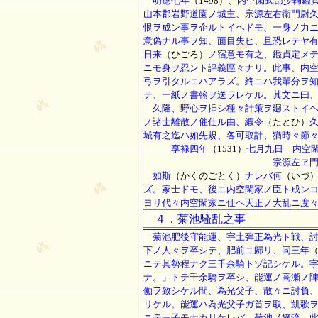
明應七年
（1498）、
内空閑式部少輔鑑
山本郡岩野道園ノ城主、宗源左右衛門尉
恨ヲ成ン事ヲ企ルトイヘドモ、一身ノ力
意偽ナル事ヲ知、面目失ヒ、且恐レテヤ
日来
（ひごろ）
ノ宿意モ有之、鑑貞定メ
ニモ身ヲ忍ント評義區々ナリ。此事、内
弓ヲ引タルニハアラズ。終ニハ我輩分ヲ
テ、一紙ノ書翰ヲ送ラレケル。其文ニ曰
久隆、野心ヲ挿シ種々計策ヲ廻ストイヘ
ノ諸士離散ノ催仕ル由、縀令
（たとひ）
城有之迄ハ如先規、各可取計、猶時々節
享禄四年
（1531）
七月九日 内空
宗源左ヱ門尉 殿
如斯
（かくのごとく）
ナレバ何
（いづ
ズ。家士ドモ、後ニ内空閑家ノ臣ト成ン
ヨリ代々内空閑家ニ仕ヘ天正ノ大乱ニ度
４．菊池騷乱之事
菊池肥後守能運、宇土弾正為光ト戦、討
下ノ人々ヲ卒シテ、肥前ニ歸リ、同三年
（
ニテ其勢程ナク三千余騎トゾ記シケル。
ナ。」トテ千余騎ヲ卒シ、能運ノ高瀬ノ
働ヲ致シケル間、為光父子、散々ニ討負
リケル。能運ハ為光父子ガ首ヲ取、凱歌
ニテ一子モナカリケレバ、菊池ノ嫡流、