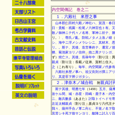
内空閑傳記 巻之二
１．六殿社 來歴之事
山本郡仁田村六殿ノ神社ハ、賀茂・春日
日・貴船・祇園・松尾ノ六神宮也ト有。
散ノ御神ニテ代々ノ名将、軍神ニ祈テ、
リ。〉
、尊氏ノ亂、防戦ノタメ上洛ノ砌
シ、海中ニ浮メシメラレシニ、其材木、
リ。。斯テ、其後、造営事終テ、遷宮ノ
猶、菊池家ヨリノ信仰、他ニ異ナリシガ
ず）
焼亡ス。其後、長禄年中
〈割り注：
親貞
〈割り注：長載ノ従弟、賀村ニ住ス
之
（これ有り）
。毎年、内空閑家ノ代参
六殿社来歴ノ事ハ、祖父良則ガ撰ニアリ
リ、其是非ヲ辨ジガタシ。
２．津奈木ノ城合戦
親貞討
附
斯テ其後、明應七年
（1498）
五月、薩
攻ケル間、城・赤星・田嶋・鹿子木・内
ニ、敵兵數多
（あまた）
討取トイヘドモ
左近太輔親貞
〈割り注：基貞ヨリ六代主
我々、薩州手合ノ軍ニ向ヒ、不覚ノ名ヲ
見苦シキ死ヲ致サンヨリ、敵陣ニ討入リ