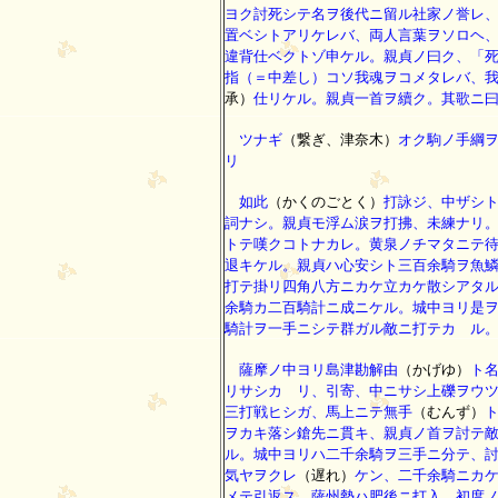
ヨク討死シテ名ヲ後代ニ留ル社家ノ誉レ
置ベシトアリケレバ、両人言葉ヲソロヘ
違背仕ベクトゾ申ケル。親貞ノ曰ク、「
指（＝中差し）コソ我魂ヲコメタレバ、
承）
仕リケル。親貞一首ヲ續ク。其歌ニ
ツナギ
（繋ぎ、津奈木）
オク駒ノ手綱
リ
如此
（かくのごとく）
打詠ジ、中ザシ
詞ナシ。親貞モ浮ム涙ヲ打拂、未練ナリ
トテ嘆クコトナカレ。黄泉ノチマタニテ
退キケル。親貞ハ心安シト三百余騎ヲ魚
打テ掛リ四角八方ニカケ立カケ散シアタ
余騎カ二百騎計ニ成ニケル。城中ヨリ是
騎計ヲ一手ニシテ群ガル敵ニ打テカゝル
薩摩ノ中ヨリ島津勘解由
（かげゆ）
ト
リサシカゝリ、引寄、中ニサシ上礫ヲウ
三打戦ヒシガ、馬上ニテ無手
（むんず）
ヲカキ落シ鎗先ニ貫キ、親貞ノ首ヲ討テ
ル。城中ヨリハ二千余騎ヲ三手ニ分テ、
気ヤヲクレ
（遅れ）
ケン、二千余騎ニカ
メテ引返ス。薩州勢ハ肥後ニ打入、初度