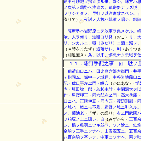
鎧甲弓鉄炮ヲ捨置タル事、夥シ。味方ハ
ノ次第ヲ霜野ヘ注進ス。鎮房斜ナラズ悦
ヲサシカタメ、早打ヲ以注進致スベシ。
依りて）
、夜討ノ人數ハ凱歌ヲ唱テ、歸
薩摩勢ハ岩野原ニテ敗軍ヲ集メケル。嶋
汝、人ヲ侮リ、油断ヨリ発
（おこ）
リ、
リ。シカルニ、猥（みだり）ニ酒ニ溺レ
（＝時をまたず）
追落サレ、剰
（あまつ
（相違無き）
条、以来、懈怠ナク忠戦ヲ
１１．霜野手配之事
駄ノ
附
稲荷山口ニハ、田比良六郎左衛門・井手
テ指固ム。城中一ノ城戸、中谷岩地藏口
記・虎口平左ヱ門・蠏穴
（かにあな）
七
内・坂田弥十郎・若杉主計・中園源太夫
作・男澤弾正・同六郎左ヱ門・髙木兵庫
口ニハ、正院伊豆・同内匠・渡辺刑部・
ノ城ハ一戦ニモ不及、霜野ノ城ニ引入ル
ス。菊池老
（「孝」の誤り）
右ヱ門武國
ヲ粕塚ノ上ニ隠シ、自
（みずから）
三百
シ、楯ヲ雌羽ニツキ並ベ、ソノ陰ニ、鉄
余騎ヲ三手ニソナヘ、山寄源五ニ、五百
八百余騎ヲ卒シテ、中軍ニソナヘ、閧ヲ