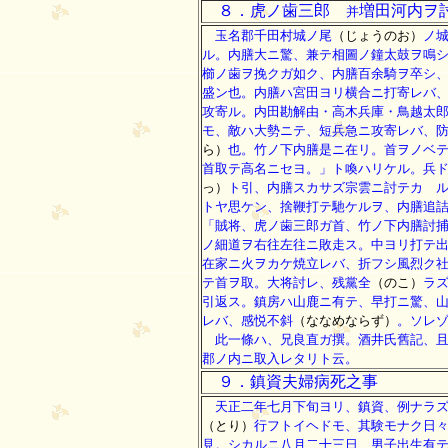
８．虎ノ歯三郎
増田河内ヲ
并
玉名郡千田村城ノ尾
（じょうのお）
ノ
ル。内膳大ニ驚、兼テ相圖ノ鐘太鼓ヲ鳴
櫛ノ歯ヲ挽クガ如ク、内膳百余騎ヲ卒シ
盛ン也。内膳ハ宮田ヨリ横合ニ打寄レバ
攻寄ル。内田勘解由・高木兵庫・鳥越太
モ、敵ハ大勢ニテ、短兵急ニ攻寄レバ、
ら）
也。竹ノ下内膳是ニ在リ。首ヲノベ
首取テ高名ニセヨ。」ト喚ハリケル。兵
っ）
ト引、内膳スカサズ宗雲ニ討テカゝ
トヤ思ケン、捨鞭打テ馳ケルヲ、内膳追
「賊将、虎ノ歯三郎ガ首、竹ノ下内膳討
ノ細道ヲ右往左往ニ敗走ス。中ヨリ打テ
在家ニ火ヲカケ焼立レバ、折フシ風烈ク
テ首ヲ取。大将討レ、残黨全
（のこ）
ラ
引返ス。鎮房ハ山鹿ニ有テ、早打ニ驚、
レバ、感悦不斜
（ななめならず）
。ソレ
此一條ハ、兄良直ガ撰。酒井氏舊記、且
郡ノ内ニ取入レタリト云。
９．鎮資夫婦病死之事
天正二年七月下旬ヨリ、鎮資、例ナラズ
（とり）
行フトイヘドモ、其験モナク日
見。シカルニ八月二十三日、男子出生有