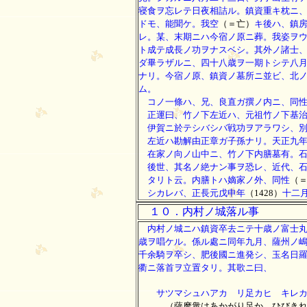
寝食ヲ忘レテ日夜相詰ル。鎮資重キ枕ニ
ドモ、能聞ケ。我空
（＝亡）
キ後ハ、鎮
レ。某、末期ニハ今宿ノ原ニ葬。我姿ヲ
ト成テ成長ノ功ヲナスベシ。其外ノ諸士
ダ畢ラザルニ、四十八歳ヲ一期トシテ八
ナリ。今宿ノ原、鎮資ノ墓所ニ並ビ、北
ム。
コノ一條ハ、兄、良直ガ撰ノ内ニ、同
正運曰、竹ノ下左近ハ、元祖竹ノ下基治
伊賀ニ於テシバシバ戦功ヲアラワシ、別
左近ハ勘解由正章ガ子孫ナリ。天正九年
在家ノ向ノ山中ニ、竹ノ下内膳墓有。石
後世、其名ノ絶ナン事ヲ恐レ、近代、石
タリト云。内膳トハ嫡家ノ外、同性
（
シカレバ、正長元戊申年
（1428）
十二
１０．内村ノ城落ル事
内村ノ城ニハ鎮資卒去ニテ十歳ノ富士丸
歳ヲ唱ケル。係ル處ニ同年九月、薩州ノ
千余騎ヲ卒シ、肥後國ニ進発シ、玉名日
衢ニ落首ヲ立置タリ。其歌ニ曰、
サツマシュハアカゞリ足カヒゞキレカ
（薩摩衆はあかがり足か ひびき