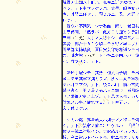
親賢ガ上知八十町ハ、私領ニ近ク候得バ
ベシ。」ト申サレケレバ、赤星、眼色変
キ、其請ニ任セテ、預ヌルニ、又、木野
レケル。
親永ハ不興気ニシテ私館ニ歸リ、老臣其
由ヲ傳聞、「然ラバ、此方ヨリ逆寄シテ
ヲ副
（ソえ）
大手ノ大将トシ、赤星蔵人
其勢、都合千五百余騎ニテ永野ノ城ニゾ
閑民部太輔鎮資、冨田安芸守等相議シテ
ズ。味方態
（わざ）
ト小勢ニテ向ハバ、
バ、救フベシ。」ト。
諸所手配シテ、其勢、僅六百余騎ニテ出
國ニテモ其軍立拙カラズ。所々ニ於テ軍
テハ叶フマジ。」ト。後ロハ山、前ハ古
鞘ヲ迦シ、甲ノ星ノ光ハ日ニ輝キ、威風
リノ隈部ガ身ノ上ゾ。」ト思タ人モナカ
對陣スル事ノ健気サヨ。」ト嘲弄シテ、
入テ休ミケル。
シカル處、赤星蔵人ハ搦手ノ大将ニテ備
シ。」ト、親家ノ前ニ出申ケルハ、「隈
敵ヲ一戦ニ討取ベシ。大敵恐ルベカラズ
旨、利ニ當ルトイヘドモ、數ニモタラザ