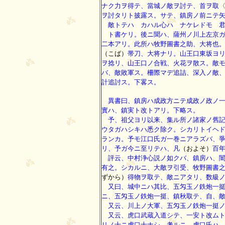
ナク力ヲ得テ、當城ノ敵ヲ討テ、首ヲ取
ヲ討タリト披露ス。サテ、鎮房ノ前ニテ
敵トテハ カハル心ハ ナケレドモ 君
ト書ケリ。後ニ聞ハ、薩州ノ川上左京ガ
二本アリ。此所ハ牧野圖書之助、大将也
（こば）
帯刀、大将ナリ。山王口東坂ヨ
ヲ捻リ、山王口ノ合戦、火花ヲ散ス。敵
バ、敵敗軍ス。柵際マデ追詰、深入ノ敵
計追討ス。下畧ス。
異書曰、鎮房ハ成政方ニテ成政ノ政ノ一
實ハ、鎮実ト改トアリ。下略ス。
予、祖父ヨリ以来、集ル所ノ諸家ノ舊記
ウタガハシキハ悉ク除ク。シカリトイヘ
ランカ。予モ江口氏ガ一巻ニアラズバ、
リ、予ガ今ニ至リテハ、凡
（およそ）
百
評云、中村浄心説ノ如クバ、鎮房ハ、闇
有之。シカルニ、大敵ヲ引受、牧野圖書
ずから）
得物ヲ取テ、敵ニアタリ、数級
又曰、城中ニハ其比、五匁玉ノ鉄炮一挺
ニ、五匁玉ノ鉄炮一挺、鎮秋取テ、自、
又云、川上ノ大軍、五匁玉ノ鉄炮一挺ノ
又云、虎口武蔵入道シテ、一安ト改ムト
リノ士ニ虎口士ナシ。考ルニ、虎口氏ハ