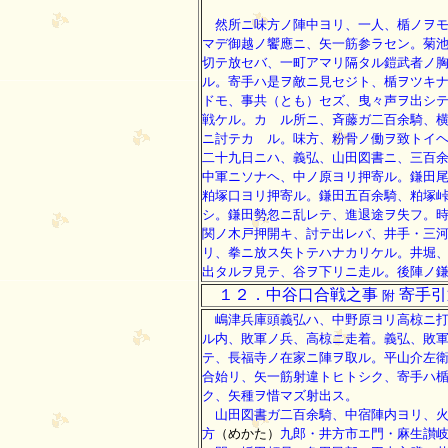
然所ニ味方ノ陣中ヨリ、一人、楯ノヲ
マデ御越ノ饗應ニ、矢一筋参ラセン。菊
切テ放セバ、一町アマリ隔タル鎧武者ノ
ル。寄手ハ是ヲ敵ニ見セジト、楯ヲツキ
ドモ、事共（とも）セズ、曳々声ヲ出シ
戦ケル。カゝル所ニ、斉藤ガ二百余騎、
ニ討テカゝル。味方、粉骨ノ働ヲ致トイ
二十九日ニハ、義弘、山田図書ニ、三百
中軍ニソナヘ、中ノ原ヨリ押寄ル。鎌田
粕塚口ヨリ押寄ル。鎌田五百余騎、粕塚
シ。鎌田勢忽ニ乱レテ、進退途ヲ失フ。
関ノ木戸押開キ、討テ出レバ、井手・三
リ、拳ニ放ス矢トテハナカリケル。井堀
出タルヲ見テ、谷ヲ下リニ走ル。後陣ノ
１２．中谷口合戦之事
寄手引
附
嶋津兵庫頭義弘ハ、中野原ヨリ高椋ニ打
ル内、敗軍ノ兵、高椋ニ走着。義弘、敗
テ、長福寺ノ在家ニ陣ヲ取ル。平山介左
合始リ、矢一筋射違トヒトシク、寄手ハ
ク、矢種ヲ惜マズ射出ス。
山田図書ガ二百余騎、中宿陣内ヨリ、火
方
（めかた）
九郎・井方市エ門・麻生讃