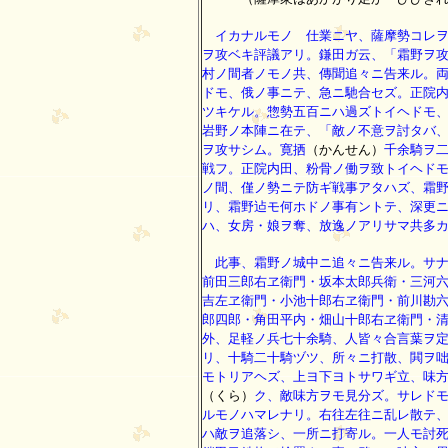
イカナルモノゝ仕業ニヤ、薩摩勢コレヲ
ヲ攻ベキ評議アリ。鎌田ガ云、「霜野ヲ
村ノ間者ノモノ共、傳聞追々ニ告来ル。
ドモ、俄ノ事ニテ、急ニ馳合セズ。正院
ツキケル。惣勢五百ニハ過ズトイヘドモ
岩野ノ本陣ニ在テ、「敵ノ不意ヲ討タバ
ヲ攻サシム。寛拪
（かんせん）
千余騎ヲ
戦フ。正院内田、粉骨ノ働ヲ致トイヘド
ノ間、僅ノ勢ニテ防ギ戦事アタハズ、霜
リ、霜野迠モ何ホドノ事有ントテ、深更
ハ、女房・娘ヲ奪、放逸ノアリサマ共多
此事、霜野ノ城中ニ追々ニ告来ル。サナ
前田三郎右ヱ衛門・坂本太郎兵衛・三河
吉左ヱ衛門・小池十郎右ヱ衛門・前川勘
郎四郎・角田平内・畑山十郎右ヱ衛門・
外、足軽ノ兵七十余騎、人皆々合言葉ヲ
リ、十騎二十騎ヅツ、所々ニ打散、閧ヲ
モトリアヘズ、上ヨ下ヨトサワギ立、味
（くら）
ク、敵味方ヲモ見分ズ。サレド
ルモノハマレナリ。右往左往ニ乱レ散テ
ハ敵ヲ追落シ、一所ニ打寄ル。一人モ討