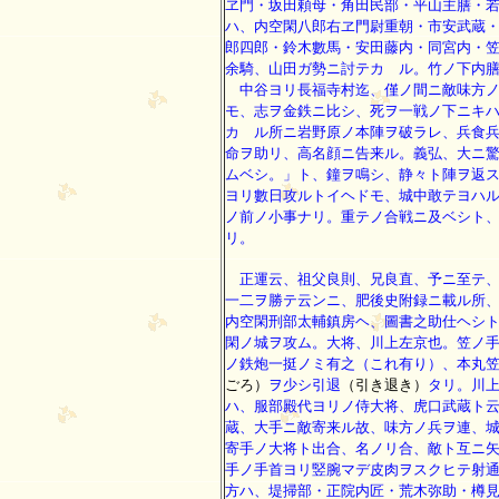
ヱ門・坂田頼母・角田民部・平山主膳・
ハ、内空閑八郎右ヱ門尉重朝・市安武蔵
郎四郎・鈴木數馬・安田藤内・同宮内・
余騎、山田ガ勢ニ討テカゝル。竹ノ下内
中谷ヨリ長福寺村迄、僅ノ間ニ敵味方ノ
モ、志ヲ金鉄ニ比シ、死ヲ一戦ノ下ニキ
カゝル所ニ岩野原ノ本陣ヲ破ラレ、兵食
命ヲ助リ、高名顔ニ告来ル。義弘、大ニ
ムベシ。」ト、鐘ヲ鳴シ、静々ト陣ヲ返
ヨリ數日攻ルトイヘドモ、城中敢テヨハ
ノ前ノ小事ナリ。重テノ合戦ニ及ベシト
リ。
正運云、祖父良則、兄良直、予ニ至テ、
一二ヲ勝テ云ンニ、肥後史附録ニ載ル所
内空閑刑部太輔鎮房ヘ、圖書之助仕ヘシ
閑ノ城ヲ攻ム。大将、川上左京也。笠ノ
ノ鉄炮一挺ノミ有之（これ有り）、本丸
ごろ）
ヲ少シ引退
（引き退き）
タリ。川
ハ、服部殿代ヨリノ侍大将、虎口武蔵ト
蔵、大手ニ敵寄来ル故、味方ノ兵ヲ連、
寄手ノ大将ト出合、名ノリ合、敵ト互ニ
手ノ手首ヨリ竪腕マデ皮肉ヲスクヒテ射
方ハ、堤掃部・正院内匠・荒木弥助・樽