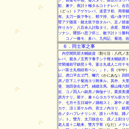
テ、前後モ不知、寝入タリ。隈部方ヨリ
歓、兼テ、夜討ト極タルコトナレバ、合
（どっ）
トアゲケレバ、道雲ヲ初、周章
有。太刀一振ヲ争ヒ、鞘ヲ持、或ハ身ヲ
臂アテ随當・鐘太鼓ヲ捨タルハ、足ノ踏
作りカケ、八百余人討取タリ。赤星、隈
ソナシ。隈部ハ思フ侭ニ、敵ヲ討トリ勝
コノ一條モ、多ハ、九州記、菊池、佐々
６．同士軍之事
内空閑民部大輔鎮資
〈割り注：八代ノ
レバ、親永ノ五男ヲ養子シテ権太輔鎮房
空閑備前守鎮照ト号。富士丸成人ニ付テ
レバ富士丸相続有ベシ。」ト。良
（やや
記、虎口平左ヱ門、蠏穴
（かにあな）
四
房ノ臣下ニテ菊池ヨリ附来ル。其外、大
斐、池田弥右ヱ門、緖續主馬、横山権六
近、コノ四人ハ鎮房ノ御伽ナリ。栗原美
房方ナリ。斯テ、兼々心ヨカラザル折カ
テ、七月十五日城中ノ踊相スミ、家中ノ
カケ、涼ミ居ケル内、若士ノ内ヨリ、鎮
合ノタハブレナリシガ、誰トハ不知、踊
ジ」ト。雙方、太刀抜合セ、戌ノ上刻ヨ
老人追々ニ馳来、雙方ヲ宥
（なだ）
メラ