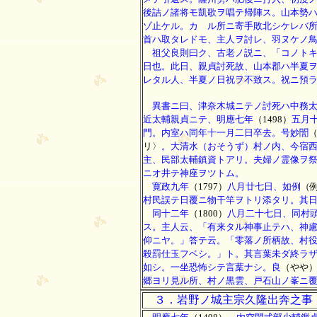
後詰ノ諸将モ凱歌ヲ唱テ帰陣ス。山本勢
ゾ止ケル。カゝル所ニ寄手敗北シケレバ
首ハ取タレドモ、主人ヲ討レ、羽ヌケノ
祖父良則曰ク、古老ノ説ニ、「コノトキ
日也。此日、親貞討死故、山本郡ハ半夏
レタル人、半夏ノ日祝ヲ不致ス。祝ニ預
異書ニ曰、津奈木城ニテノ討死ハ中務太
近太輔親貞ニテ、明應七年
（1498）
五月
門。内室ハ同年十一月二日卒去。号妙誾
リ〉
。大清水（おそうず）村ノ内、今宿
主、民部太輔鎮資トアリ。夫婦ノ霊像ヲ
ニオ井テ神座ヲツトム。
寛政九年
（1797）
八月廿七日、如例
（
村民誤テ日覆ニ物干竿ヲトリ添タリ。其
同十二年
（1800）
八月二十七日、同村
ス。主人云、「有来タル神事止テハ、神
仰ニヤ。」答テ云。「零落ノ所柄故、村
殺罰仕玉フベシ。」ト。其言葉未ダ終ラ
如シ。一坐恐怖シテ言葉ナシ。良
（やや
郷ヨリ見ル所、村ノ黒雲、戸石山ノ峯ニ
３．岩野ノ城主宗久隆出奔之事