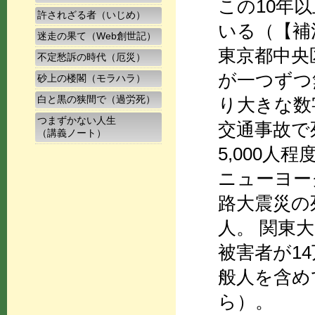
この10年
許されざる者（いじめ）
いる（【補
迷走の果て（Web創世記）
東京都中央
不定愁訴の時代（厄災）
が一つずつ
砂上の楼閣（モラハラ）
白と黒の狭間で（過労死）
り大きな数
つまずかない人生
交通事故で
（講義ノート）
5,000人
ニューヨーク
路大震災の死
人。 関東
被害者が1
般人を含めて
ら）。