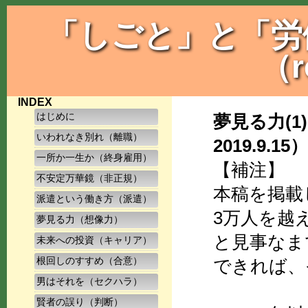
「しごと」と「労
（r
INDEX
はじめに
夢見る力(1)
いわれなき別れ（離職）
2019.9.15）
一所か一生か（終身雇用）
【補注】
不安定万華鏡（非正規）
本稿を掲載
派遣という働き方（派遣）
3万人を越
夢見る力（想像力）
と見事なま
未来への投資（キャリア）
根回しのすすめ（合意）
できれば、
男はそれを（セクハラ）
賢者の誤り（判断）