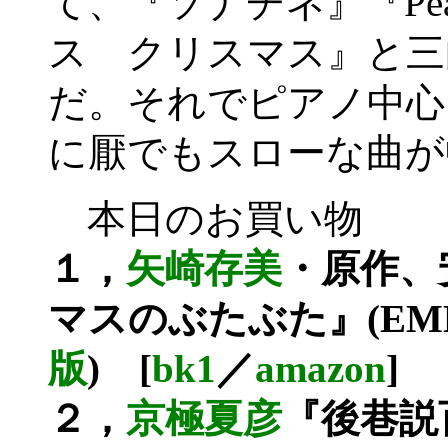
て、『ソナチネ』『Pearl
ス クリスマス』と三
だ。それでピアノ中心
に厭でもスローな曲が
本日のお買い物
１，
矢崎存美
・原作、
マスのぶたぶた』(EME
版
) [
bk1
／
amazon
]
２，
京極夏彦
『後巷説