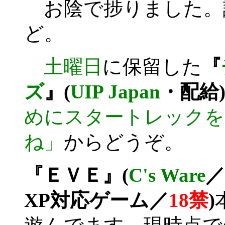
お陰で捗りました。
ど。
土曜日
に保留した
『
ズ
』(
UIP Japan
・配給
めにスタートレックを
ね」
からどうぞ。
『ＥＶＥ』(
C's Ware
／
XP対応ゲーム／
18禁
)