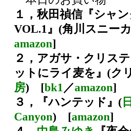
１，秋田禎信『シャンク
VOL.1』(角川スニー
amazon
]
２，アガサ・クリステ
ットにライ麦を』(ク
房
) [
bk1
／
amazon
]
３，『ハンテッド』(
Canyon
) [
amazon
]