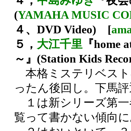
４，
中島みゆき
『夜会の
(
YAMAHA MUSIC C
４、DVD Video) [
ama
５，
大江千里
『home at 
～』(Station Kids Rec
本格ミステリベスト
ったん後回し。下馬評
１は新シリーズ第一
覧って書かない傾向に