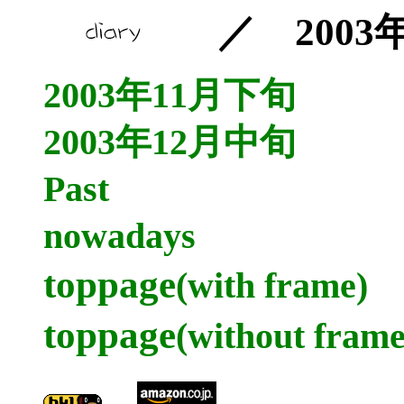
／ 2003
2003年11月下旬
2003年12月中旬
Past
nowadays
toppage
(with frame)
toppage
(without frame