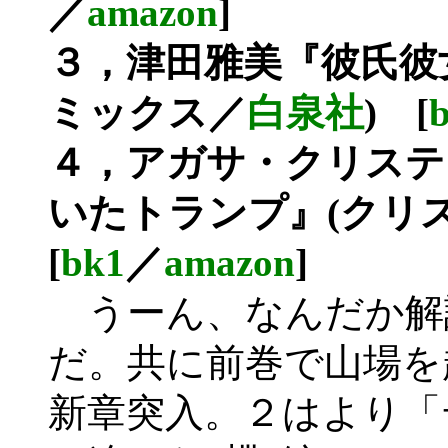
／
amazon
]
３，津田雅美『彼氏彼女
ミックス／
白泉社
) [
４，アガサ・クリステ
いたトランプ』(クリ
[
bk1
／
amazon
]
うーん、なんだか解
だ。共に前巻で山場を
新章突入。２はより「