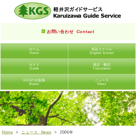
お問い合わせ
Contact
ホーム
英語スクール
Home
English School
ガイド
通訳・翻訳
Guide
Translation
KGSの出版物
ニュース
Books
News
Home
>
ニュース
News
> 2006年