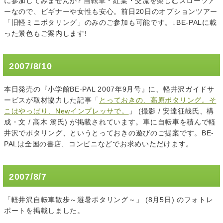
に参加してみませんか? 自転車・紅葉・交流を楽しむスローツア
ーなので、ビギナーや女性も安心。前日20日のオプションツアー
「旧軽ミニポタリング」のみのご参加も可能です。↓BE-PALに載
った景色もご案内します!
2007/8/10
本日発売の『小学館BE-PAL 2007年9月号』に、軽井沢ガイドサ
ービスが取材協力した記事「
とっておきの、高原ポタリング。そ
こはやっぱり、Newインプレッサで。
」 (撮影 / 安達征哉氏、構
成・文 / 高木 篤氏) が掲載されています。車に自転車を積んで軽
井沢でポタリング、というとっておきの遊びのご提案です。BE-
PALは全国の書店、コンビニなどでお求めいただけます。
2007/8/7
「軽井沢自転車散歩～避暑ポタリング～」 (8月5日) のフォトレ
ポートを掲載しました。