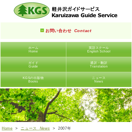
お問い合わせ
Contact
ホーム
英語スクール
Home
English School
ガイド
通訳・翻訳
Guide
Translation
KGSの出版物
ニュース
Books
News
Home
>
ニュース
News
> 2007年