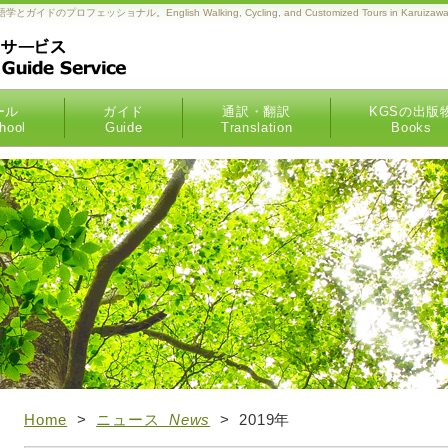
フェッショナル。English Walking, Cycling, and Customized Tours in Karuizawa,
ール
ガイド
通訳・翻訳
KGSの出版
hool
Guide
Translation
Books
Home
>
ニュース
News
> 2019年