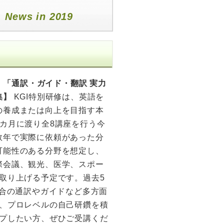
ス
News in 2019
: 「通訳・ガイド・翻訳 実力
集】
KGI特別研修は、英語を
の養成または向上を目指す本
カ月に渡り全8講座を行う今
数年で実際に依頼があった分
可能性のある分野を想定し、
際会議、観光、医学、スポー
取り上げる予定です。過去5
会合の通訳やガイドなど多方面
、プロレベルの自己研鑽を積
プしたい方、ぜひご受講くだ