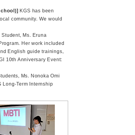
School)]
KGS has been
e local community. We would
l Student, Ms. Eruna
Program. Her work included
and English guide trainings,
GI 10th Anniversary Event:
 Students, Ms. Nonoka Omi
S Long-Term Internship