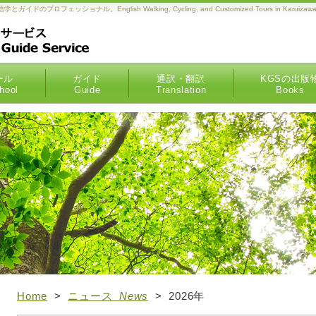
フェッショナル。English Walking, Cycling, and Customized Tours in Karuizawa,
ール
ガイド
通訳・翻訳
KGSの出版
hool
Guide
Translation
Books
Home
>
ニュース
News
> 2026年