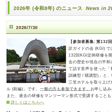
2026年 (令和8年) のニュース
News in 2
2026/7/30
【参加者募集: 第132
訳ガイドの会 (KGI) 
132回KGI定例研修
去の歴史や現在の平和
て話す音声を使った「初
訓練型 / 聴講型)」
三笠ホテルを取り上げ
ル (前編)」です。
一般の方も参加できます。
お申し込み
また、過去の研修をマンツーマン形式で受講することも
詳しくはこちらへ