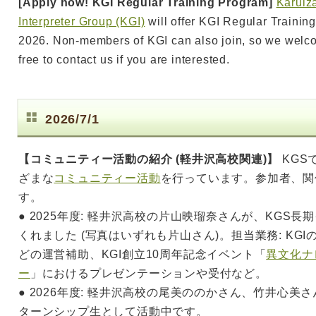
[Apply now! KGI Regular Training Program]
Karuiz
Interpreter Group (KGI)
will offer KGI Regular Trainin
2026. Non-members of KGI can also join, so we welco
free to contact us if you are interested.
2026/7/1
【コミュニティー活動の紹介 (軽井沢高校関連)】
KGS
ざまな
コミュニティー活動
を行っています。参加者、関
す。
● 2025年度: 軽井沢高校の片山映瑠奈さんが、KGS
くれました (写真はいずれも片山さん)。担当業務: KG
どの運営補助、KGI創立10周年記念イベント「
異文化ナ
ー
」におけるプレゼンテーションや受付など。
● 2026年度: 軽井沢高校の尾美ののかさん、竹井心美
ターンシップ生として活動中です。