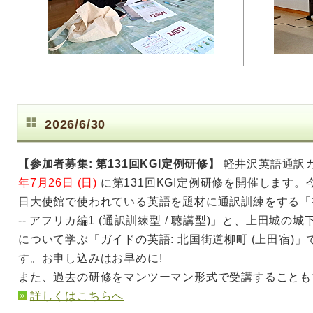
2026/6/30
【参加者募集: 第131回KGI定例研修】
軽井沢英語通訳ガイ
年7月26日 (日)
に第131回KGI定例研修を開催します
日大使館で使われている英語を題材に通訳訓練をする「初
-- アフリカ編1 (通訳訓練型 / 聴講型)」と、上田城
について学ぶ「ガイドの英語: 北国街道柳町 (上田宿)」
す。
お申し込みはお早めに!
また、過去の研修をマンツーマン形式で受講することも
詳しくはこちらへ