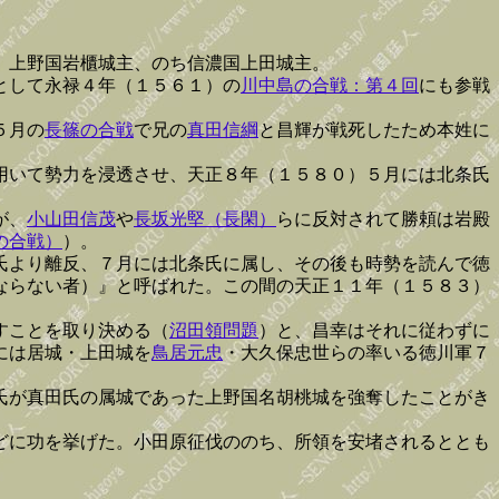
。上野国岩櫃城主、のち信濃国上田城主。
として永禄４年（１５６１）の
川中島の合戦：第４回
にも参戦
５月の
長篠の合戦
で兄の
真田信綱
と昌輝が戦死したため本姓に
用いて勢力を浸透させ、天正８年（１５８０）５月には北条氏
が、
小山田信茂
や
長坂光堅（長閑）
らに反対されて勝頼は岩殿
の合戦）
）。
氏より離反、７月には北条氏に属し、その後も時勢を読んで徳
ならない者）』と呼ばれた。この間の天正１１年（１５８３）
すことを取り決める（
沼田領問題
）と、昌幸はそれに従わずに
には居城・上田城を
鳥居元忠
・大久保忠世らの率いる徳川軍７
氏が真田氏の属城であった上野国名胡桃城を強奪したことがき
どに功を挙げた。小田原征伐ののち、所領を安堵されるととも