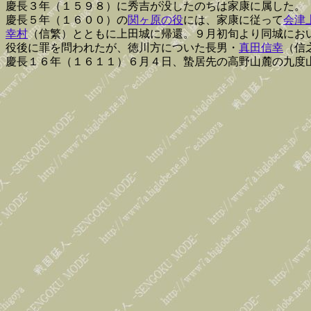
慶長３年（１５９８）に秀吉が没したのちは家康に属した。
慶長５年（１６００）の
関ヶ原の役
には、家康に従って
会津
幸村
（信繁）とともに上田城に帰還。９月初旬より同城にお
役後に罪を問われたが、徳川方についた長男・
真田信幸
（信
慶長１６年（１６１１）６月４日、蟄居先の高野山麓の九度