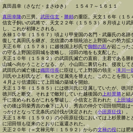
真田昌幸（さなだ・まさゆき） １５４７～１６１１
真田幸隆
の三男。
武田信玄
・
勝頼
の重臣。天文１６年（１５
信玄子飼いの武将で、天文２２年（１５５３）８月頃より武
し、これが初陣とされる。
永禄１０年（１５６７）頃より甲斐国の名門・武藤氏の名跡
復して真田氏を継ぎ、北信濃の本領統治と上野国への勢力拡
天正６年（１５７８）に越後国上杉氏で
御館の乱
が起こった
の守る上野国沼田城を攻略し、沼田の地をも支配した。
天正１０年（１５８２）の武田氏滅亡の直前、主君である勝
山城へ向かうこととなる。が、小山田に裏切られ、侵攻して
武田氏の滅亡後は
織田信長
に臣従して上野国の領主・
滝川一
川氏や上杉氏など、転々と従属先を替えた。このことを指し
４月より信濃国にて上田城の築城を開始。
天正１３年（１５８５）には徳川氏に従属していたが、徳川
徳川氏と断交、それまで敵対していた越後国の
上杉景勝
と結
千に攻められるがこれを撃破し、小信玄と言われた（
上田城
その後は羽柴秀吉の傘下に入り、秀吉の仲介で沼田領問題は
っかけとなって北条氏の討伐が決定された（
小田原征伐
）。
天正１８年（１５９０）の小田原征伐においては上杉景勝と
に沼田領も従来のとおりに返還された。
天正２０年（＝文禄元年：１５９２）からの
文禄の役
には肥