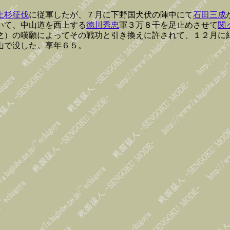
上杉征伐
に従軍したが、７月に下野国犬伏の陣中にて
石田三成
いて、中山道を西上する
徳川秀忠
軍３万８千を足止めさせて
関
之）の嘆願によってその戦功と引き換えに許されて、１２月に
山で没した。享年６５。