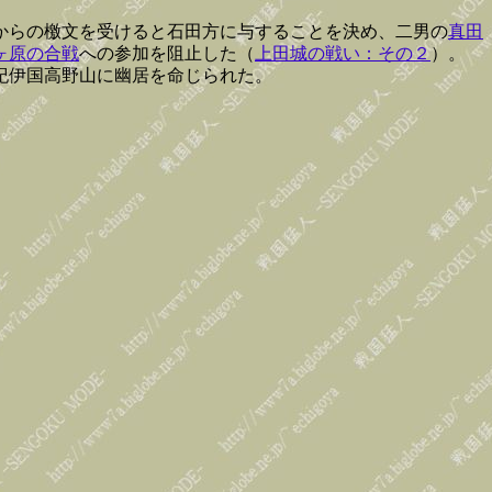
からの檄文を受けると石田方に与することを決め、二男の
真田
ヶ原の合戦
への参加を阻止した（
上田城の戦い：その２
）。
紀伊国高野山に幽居を命じられた。