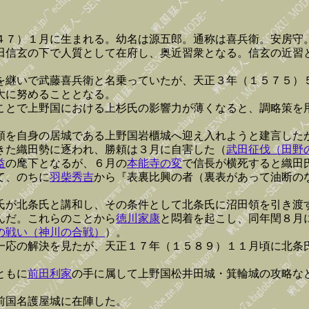
４７）１月に生まれる。幼名は源五郎。通称は喜兵衛。安房守
田信玄の下で人質として在府し、奥近習衆となる。信玄の近習
を継いで武藤喜兵衛と名乗っていたが、天正３年（１５７５）
大に努めることとなる。
ことで上野国における上杉氏の影響力が薄くなると、調略策を
頼を自身の居城である上野国岩櫃城へ迎え入れようと建言した
きた織田勢に逐われ、勝頼は３月に自害した（
武田征伐（田野
益
の麾下となるが、６月の
本能寺の変
で信長が横死すると織田
て、のちに
羽柴秀吉
から『表裏比興の者（裏表があって油断の
氏が北条氏と講和し、その条件として北条氏に沼田領を引き渡
んだ。これらのことから
徳川家康
と悶着を起こし、同年閏８月
の戦い（神川の合戦）
）。
一応の解決を見たが、天正１７年（１５８９）１１月頃に北条
ともに
前田利家
の手に属して上野国松井田城・箕輪城の攻略な
前国名護屋城に在陣した。