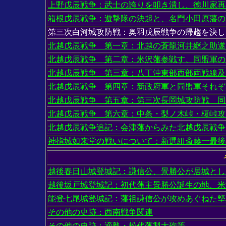
上野戊辰戦争：武士の誇りを叩き潰し、徳川家再
箱根戊辰戦争：遊撃隊の決起と、名門小田原藩の
第三次白河城攻防戦：奥羽戊辰戦争の帰趨を決し
北越戊辰戦争 第一章：北越の蒼龍河井継之助遂
北越戊辰戦争 第二章：米沢藩参戦す、同盟軍の
北越戊辰戦争 第三章：八丁沖東部西部両戦線及
北越戊辰戦争 第四章：新政府軍と同盟軍それぞ
北越戊辰戦争 第五章：第三次長岡城攻防戦 同
北越戊辰戦争 第六章：中条・梨ノ木峠・榎峠攻
北越戊辰戦争追記：会津藩からみた北越戊辰戦争
神指城如来堂の戦いについて：新選組斎藤一最後
越後春日山城登城記：謙信公、景勝公が居城とし
越後坂戸城登城記：初代藩主景勝公誕生の地、米
能登七尾城登城記：藩祖謙信公が攻めあぐねた堅
その他の史跡：西南戦争関連
その他の史跡：適塾・松代藩製大砲等