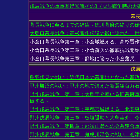
戊辰戦争の軍事基礎知識その3（戊辰戦争時の大
幕
幕長戦争に至るまでの経緯～徳川幕府の終りの始
大島口幕長戦争：高杉晋作伝説の影に隠れた、世
小倉口幕長戦争第一章：小倉城燃える、高杉晋作
小倉口幕長戦争第二章：小倉藩兵の徹底抗戦開始
小倉口幕長戦争第三章：窮地に陥った小倉藩兵、
戊
鳥羽伏見の戦い：近代日本の幕開けとなった新政
甲州勝沼の戦い：甲州の地で潰えた新選組百万石
野州戊辰戦争 第一章：大鳥圭介率いる旧幕府軍
破する～
野州戊辰戦争 第二章：宇都宮城燃える 北関東
野州戊辰戦争 第三章：板垣退助と大鳥圭介、今
野州戊辰戦争 第四章：那須山麓への会幕連合軍
野州戊辰戦争 第五章：鬼怒川渓谷の戦い 会津