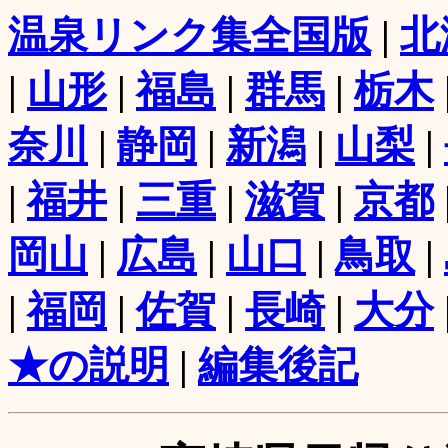
温泉リンク集全国版
|
北
|
山形
|
福島
|
群馬
|
栃木
奈川
|
静岡
|
新潟
|
山梨
|
|
福井
|
三重
|
滋賀
|
京都
岡山
|
広島
|
山口
|
鳥取
|
|
福岡
|
佐賀
|
長崎
|
大分
★の説明
|
編集後記