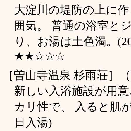
大淀川の堤防の上に作
囲気。 普通の浴室と
り、お湯は土色濁。(20
★★☆☆☆
［曽山寺温泉 杉雨荘］
新しい入浴施設が用意
カリ性で、 入ると肌がぬ
日入湯)