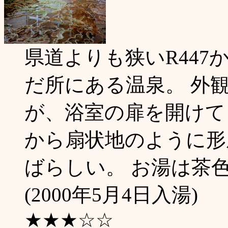
県道よりも狭いR44
だ所にある温泉。 外
が、浴室の扉を開けて
から扇状地のように形
ばらしい。 お湯は茶
(2000年5月4日入湯)
★★★☆☆