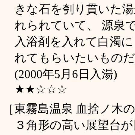
きな石を刳り貫いた湯
れられていて、 源泉
入浴剤を入れて白濁に
れてもらいたいものだ
(2000年5月6日入湯)
★★☆☆☆
［東霧島温泉 血捨ノ木
３角形の高い展望台が