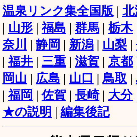
温泉リンク集全国版
|
北
|
山形
|
福島
|
群馬
|
栃木
奈川
|
静岡
|
新潟
|
山梨
|
|
福井
|
三重
|
滋賀
|
京都
岡山
|
広島
|
山口
|
鳥取
|
|
福岡
|
佐賀
|
長崎
|
大分
★の説明
|
編集後記