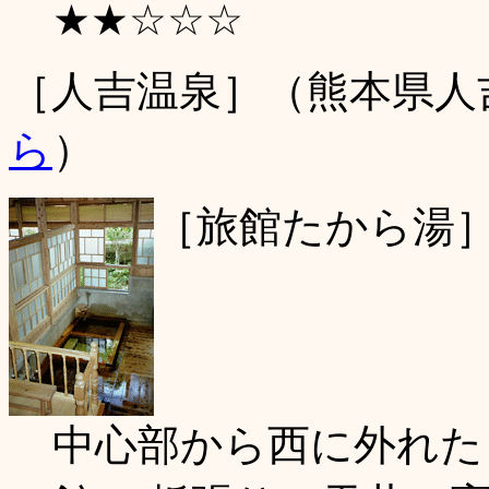
★★☆☆☆
［人吉温泉］（熊本県人
ら
）
［旅館たから湯
中心部から西に外れた