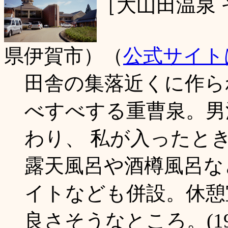
［大山田温泉 
県伊賀市）（
公式サイト
田舎の集落近くに作ら
べすべする重曹泉。男
わり、 私が入ったと
露天風呂や酒樽風呂な
イトなども併設。休憩
良さそうなところ。(19