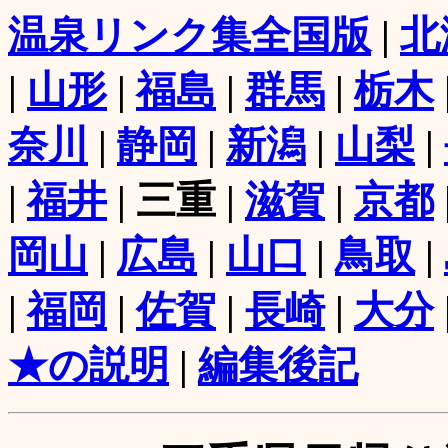
温泉リンク集全国版
|
北
|
山形
|
福島
|
群馬
|
栃木
奈川
|
静岡
|
新潟
|
山梨
|
|
福井
| 三重 |
滋賀
|
京都
岡山
|
広島
|
山口
|
鳥取
|
|
福岡
|
佐賀
|
長崎
|
大分
★の説明
|
編集後記