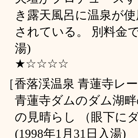
き露天風呂に温泉が使
されている。 別料金で岩
湯)
★☆☆☆☆
［香落渓温泉 青蓮寺レ
青蓮寺ダムのダム湖畔
の見晴らし （眼下に
(1998年1月31日入湯)