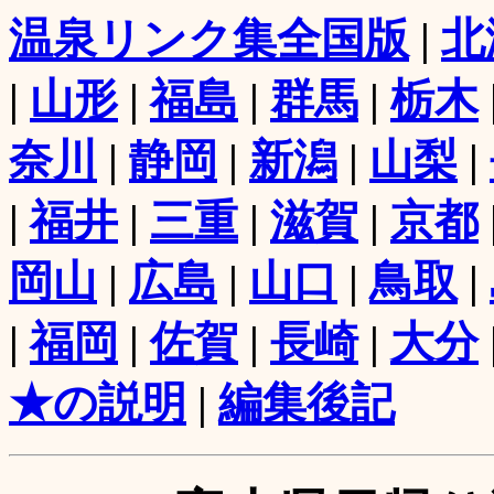
温泉リンク集全国版
|
北
|
山形
|
福島
|
群馬
|
栃木
奈川
|
静岡
|
新潟
|
山梨
|
|
福井
|
三重
|
滋賀
|
京都
岡山
|
広島
|
山口
|
鳥取
|
|
福岡
|
佐賀
|
長崎
|
大分
★の説明
|
編集後記