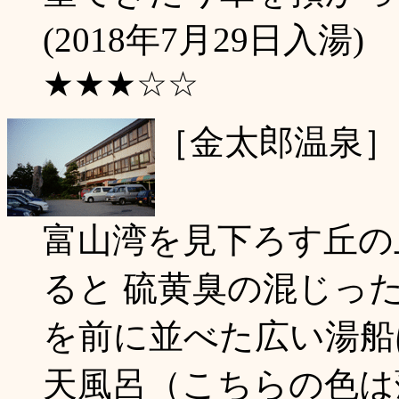
(2018年7月29日入湯)
★★★☆☆
［金太郎温泉］
富山湾を見下ろす丘の
ると 硫黄臭の混じっ
を前に並べた広い湯船
天風呂（こちらの色は