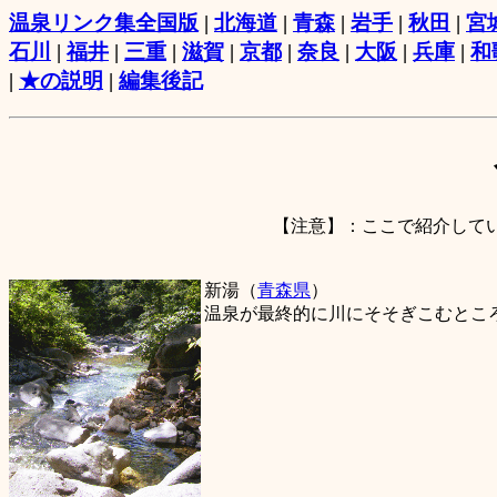
温泉リンク集全国版
|
北海道
|
青森
|
岩手
|
秋田
|
宮
石川
|
福井
|
三重
|
滋賀
|
京都
|
奈良
|
大阪
|
兵庫
|
和
|
★の説明
|
編集後記
【注意】：ここで紹介して
新湯（
青森県
）
温泉が最終的に川にそそぎこむとこ