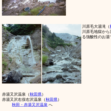
川原毛大湯滝（
川原毛地獄から
る強酸性のお湯
赤湯又沢温泉（
秋田県
）
赤湯又沢右俣右沢温泉（
秋田県
）
秋田・赤湯又沢温泉
へ