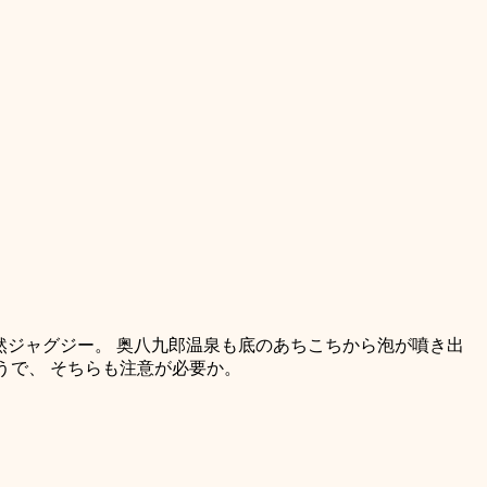
然ジャグジー。 奥八九郎温泉も底のあちこちから泡が噴き出
うで、 そちらも注意が必要か。