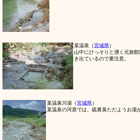
某温泉（
宮城県
）
山中にひっそりと湧く元旅館
き出ているので要注意。
某温泉川湯（
宮城県
）
某温泉の河原では、硫黄臭ただようお湯