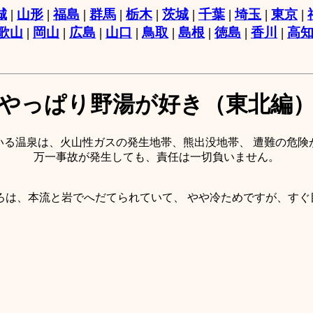
城
|
山形
|
福島
|
群馬
|
栃木
|
茨城
|
千葉
|
埼玉
|
東京
|
歌山
|
岡山
|
広島
|
山口
|
鳥取
|
島根
|
徳島
|
香川
|
高
やっぱり野湯が好き（東北編
いる温泉は、火山性ガスの発生地帯、熊出没地帯、 遭難の危険
万一事故が発生しても、責任は一切負いません。
ろは、本流と岩でへだてられていて、 やや冷ためですが、すぐ