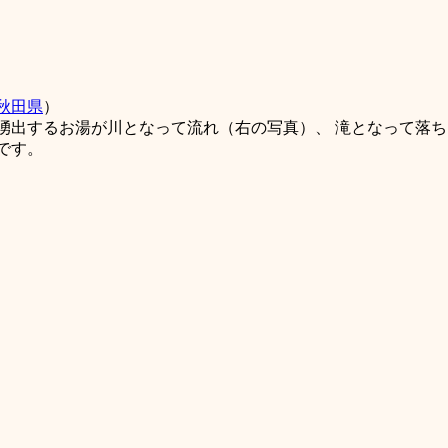
秋田県
）
湧出するお湯が川となって流れ（右の写真）、 滝となって落ち
です。