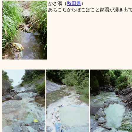
かさ湯（
秋田県
）
あちこちからぼこぼこと熱湯が湧き出て