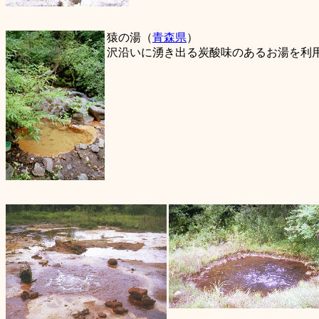
猿の湯（
青森県
）
沢沿いに湧き出る炭酸味のあるお湯を利