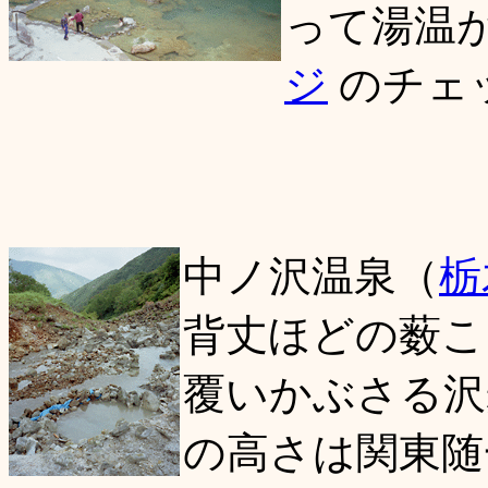
って湯温
ジ
のチェ
中ノ沢温泉（
栃
背丈ほどの薮こ
覆いかぶさる沢
の高さは関東随