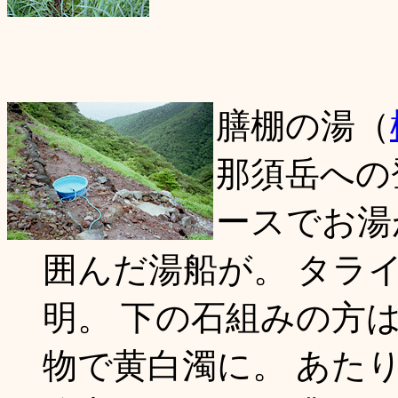
膳棚の湯（
那須岳への
ースでお湯
囲んだ湯船が。 タラ
明。 下の石組みの方
物で黄白濁に。 あた