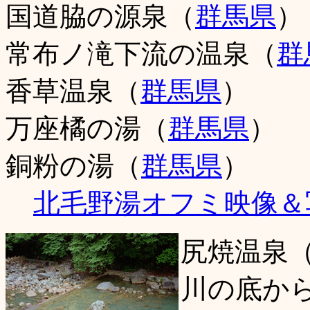
国道脇の源泉（
群馬県
）
常布ノ滝下流の温泉（
群
香草温泉（
群馬県
）
万座橘の湯（
群馬県
）
銅粉の湯（
群馬県
）
北毛野湯オフミ映像＆
尻焼温泉
川の底か