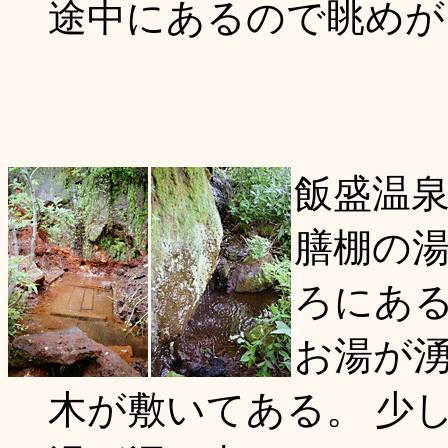
途中にあるので眺めが
飯盛温
膳棚の
ろにある
お湯が
木が敷いてある。 少