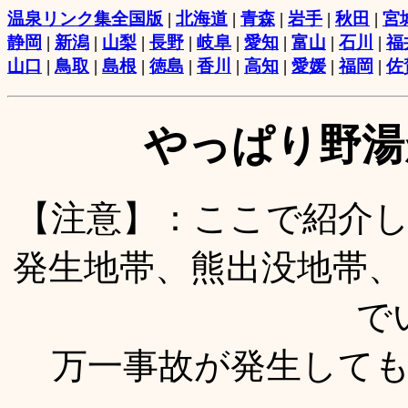
温泉リンク集全国版
|
北海道
|
青森
|
岩手
|
秋田
|
宮
静岡
|
新潟
|
山梨
|
長野
|
岐阜
|
愛知
|
富山
|
石川
|
福
山口
|
鳥取
|
島根
|
徳島
|
香川
|
高知
|
愛媛
|
福岡
|
佐
やっぱり野湯
【注意】：ここで紹介
発生地帯、熊出没地帯、
で
万一事故が発生して