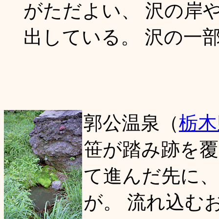
がただよい、 沢の岸
出している。 沢の一
郭公温泉（
栃木
笹が踏み跡を
て進んだ先に、
が。 流れ込む