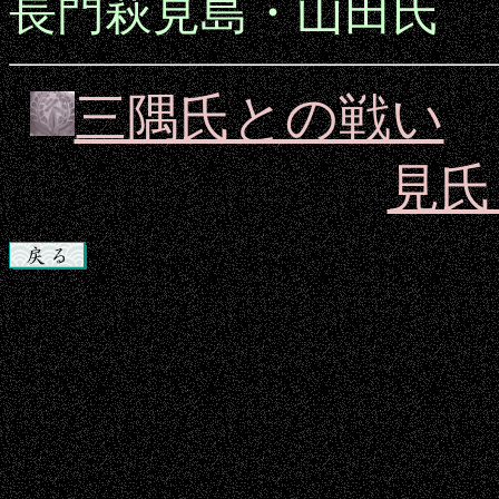
長門萩見島・山田氏
三隅氏との戦い
見氏