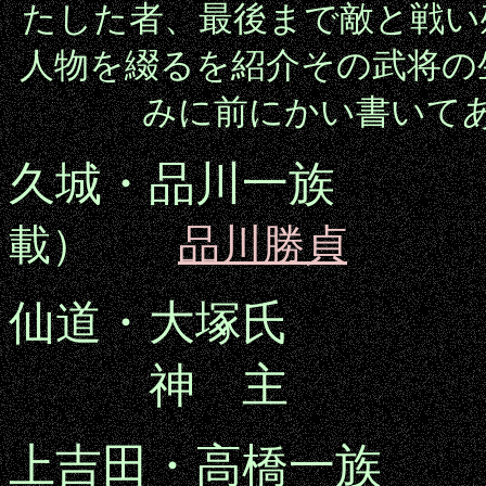
たした者、最後まで敵と戦い
人物を綴るを紹介その武将の
みに前にかい書いて
久城・品川一族
載）
品川勝貞
仙道・大塚氏
神 主
上吉田・高橋一族