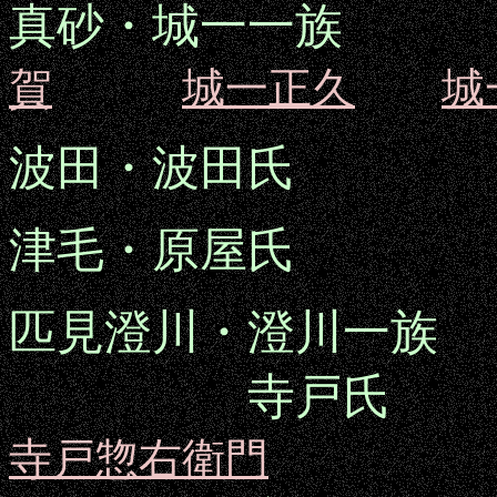
真砂・城一一族
賀
城一正久
城
波田・波田氏
津毛・原屋氏
匹見澄川・澄川一族
寺戸氏
寺戸惣右衛門