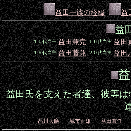
益田一族の経緯
益
益
益田兼尭
益田
１５代当主
１６代当主
益田藤兼
益田
１９代当主
２０代当主
益
益田氏を支えた者達、彼等は
品川大膳
城市正雄
益田兼任