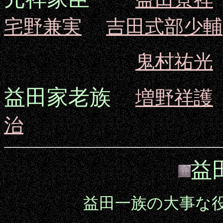
宅野兼実
吉田式部少輔
鬼村祐光
益田家老族
増野祥護
治
益
益田一族の大事な