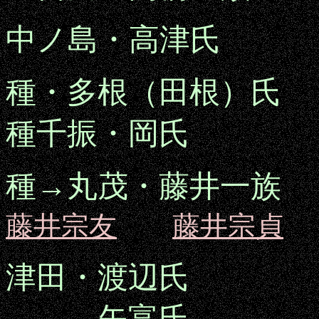
中ノ島・高津氏
種・多根（田根）氏
種千振・岡氏
種→丸茂・藤井一族
藤井宗友
藤井宗貞
津田・渡辺氏
矢富氏