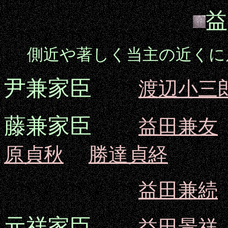
益
側近や著しく当主の近くに
尹兼家臣
渡辺小三
藤兼家臣
益田兼友
原貞秋
勝達貞経
益田兼続
元祥家臣
益田景祥