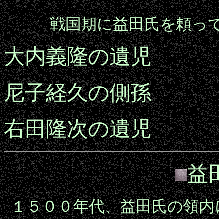
戦国期に益田氏を頼っ
大内義隆の遺児
尼子経久の側孫
右田隆次の遺児
益
１５００年代、益田氏の領内