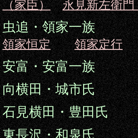
（家臣）
永見新左衛門
虫追・領家一族
領家恒定
領家定行
安富・安富一族
向横田・城市氏
城
石見横田・豊田氏
東長沢・和泉氏