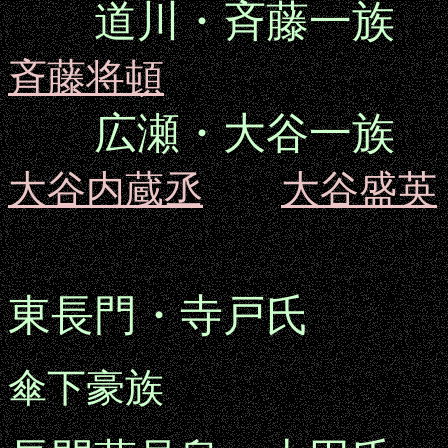
道川・斉藤一族
斉藤将頓
広瀬・大谷一族
大谷内蔵丞
大谷盛英
東長門・寺戸氏
傘下豪族