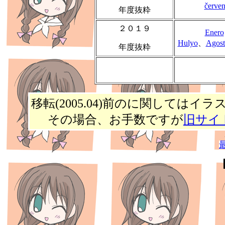
červe
年度抜粋
２０１９
Enero
Hulyo
、
Agost
年度抜粋
移転(2005.04)前のに関しては
その場合、お手数ですが
旧サイ